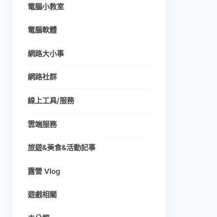
電腦小教室
電腦軟體
網路大小事
網路社群
線上工具/服務
雲端服務
旅遊&美食&活動記事
露營 Vlog
遊戲相關