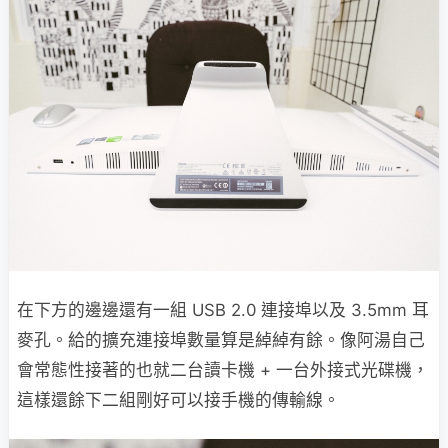
在下方的邊邊還有一組 USB 2.0 連接埠以及 3.5mm 耳
麥孔。給的擴充連接埠數量算是綽綽有餘。像阿湯自己
會常態性接著的也就二台讀卡機 + 一台外接式光碟機，
這樣還餘下二組剛好可以接手機的傳輸線。