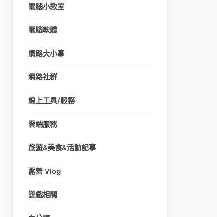
電腦小教室
電腦軟體
網路大小事
網路社群
線上工具/服務
雲端服務
旅遊&美食&活動記事
露營 Vlog
遊戲相關