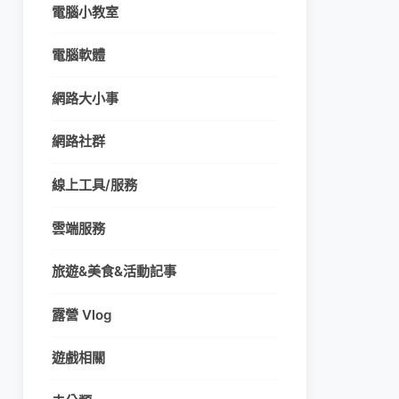
電腦小教室
電腦軟體
網路大小事
網路社群
線上工具/服務
雲端服務
旅遊&美食&活動記事
露營 Vlog
遊戲相關