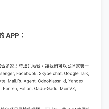
薦的 APP：
，整合多家即時通訊帳號，讓我們可以省掉安裝一
r, Facebook, Skype chat, Google Talk,
te, Mail.Ru Agent, Odnoklassniki, Yandex
, Renren, Fetion, Gadu-Gadu, MeinVZ,