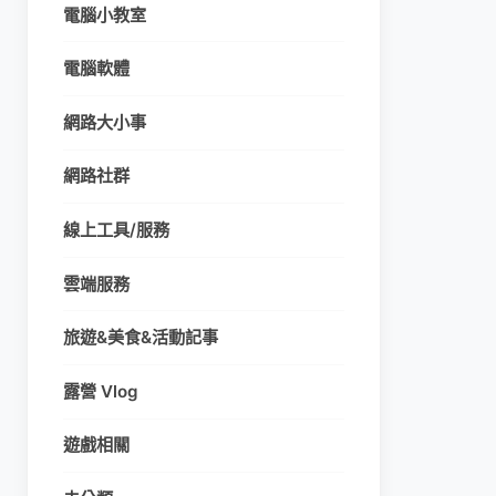
電腦小教室
電腦軟體
網路大小事
網路社群
線上工具/服務
雲端服務
旅遊&美食&活動記事
露營 Vlog
遊戲相關