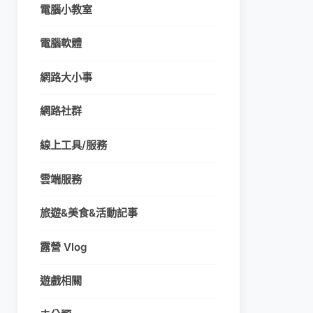
電腦小教室
電腦軟體
網路大小事
網路社群
線上工具/服務
雲端服務
旅遊&美食&活動記事
露營 Vlog
遊戲相關