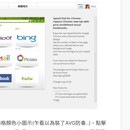
顏色小圖示(乍看以為裝了AVG防毒..)，點擊