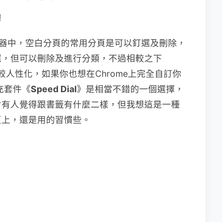
體
瀏覽器中，空白分頁的常用分頁是可以釘選及刪除，
選，但可以刪除及進行分類，不過相較之下
覺比較人性化，如果你也想在Chrome上完全自訂你
擴充套件《
Speed Dial
》是相當不錯的一個選擇，
會有人覺得跟書籤有什麼二樣，但我想這是一種
頁上，還是用的習慣些。