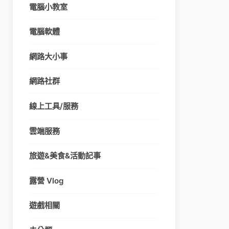
電腦小教室
電腦軟體
網路大小事
網路社群
線上工具/服務
雲端服務
旅遊&美食&活動記事
露營 Vlog
遊戲相關