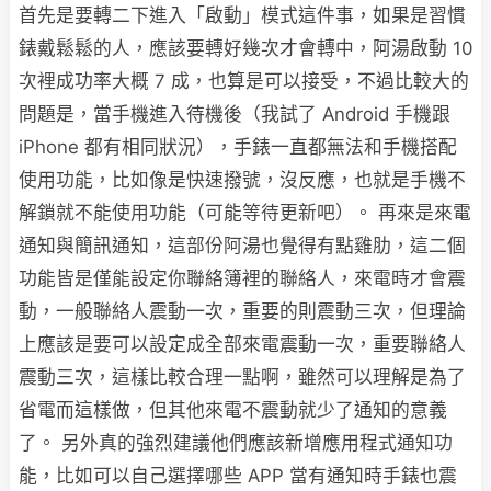
首先是要轉二下進入「啟動」模式這件事，如果是習慣
錶戴鬆鬆的人，應該要轉好幾次才會轉中，阿湯啟動 10
次裡成功率大概 7 成，也算是可以接受，不過比較大的
問題是，當手機進入待機後（我試了 Android 手機跟
iPhone 都有相同狀況），手錶一直都無法和手機搭配
使用功能，比如像是快速撥號，沒反應，也就是手機不
解鎖就不能使用功能（可能等待更新吧）。 再來是來電
通知與簡訊通知，這部份阿湯也覺得有點雞肋，這二個
功能皆是僅能設定你聯絡簿裡的聯絡人，來電時才會震
動，一般聯絡人震動一次，重要的則震動三次，但理論
上應該是要可以設定成全部來電震動一次，重要聯絡人
震動三次，這樣比較合理一點啊，雖然可以理解是為了
省電而這樣做，但其他來電不震動就少了通知的意義
了。 另外真的強烈建議他們應該新增應用程式通知功
能，比如可以自己選擇哪些 APP 當有通知時手錶也震