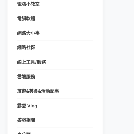
電腦小教室
電腦軟體
網路大小事
網路社群
線上工具/服務
雲端服務
旅遊&美食&活動記事
露營 Vlog
遊戲相關