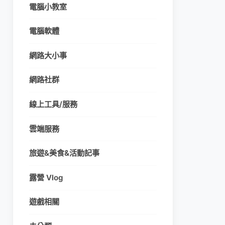
電腦小教室
電腦軟體
網路大小事
網路社群
線上工具/服務
雲端服務
旅遊&美食&活動記事
露營 Vlog
遊戲相關