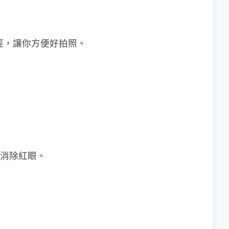
ra捷徑，讓你方便好拍照。
例消除紅眼。