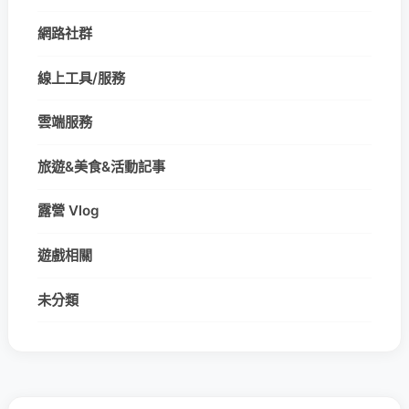
網路社群
線上工具/服務
雲端服務
旅遊&美食&活動記事
露營 Vlog
遊戲相關
未分類