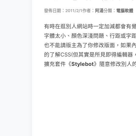
發佈日期：2011/2/1
作者：
阿湯
分類：
電腦軟體
有時在逛別人網站時一定加減都會有
字體太小、顏色深淺問題、行距或字
也不能請版主為了你修改版面，如果
的了解CSS(但其實是所見即得編輯器，不
擴充套件《
Stylebot
》隨意修改別人