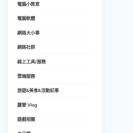
電腦小教室
電腦軟體
網路大小事
網路社群
線上工具/服務
雲端服務
旅遊&美食&活動記事
露營 Vlog
遊戲相關