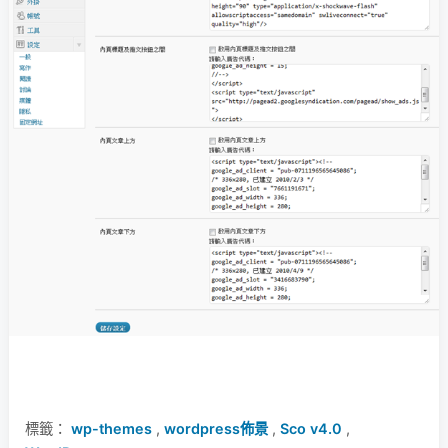
標籤：
wp-themes
,
wordpress佈景
,
Sco v4.0
,