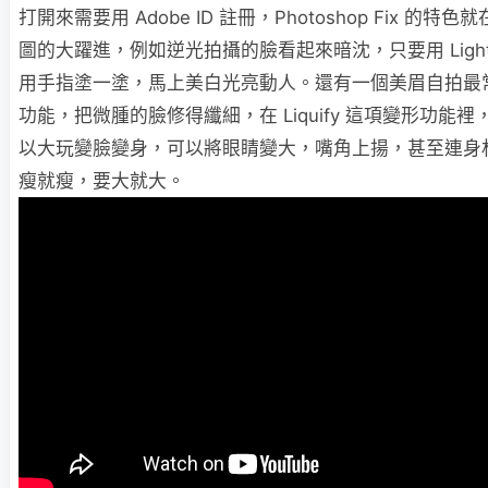
打開來需要用 Adobe ID 註冊，Photoshop Fix 的特色
圖的大躍進，例如逆光拍攝的臉看起來暗沈，只要用 Ligh
用手指塗一塗，馬上美白光亮動人。還有一個美眉自拍最
功能，把微腫的臉修得纖細，在 Liquify 這項變形功能裡
以大玩變臉變身，可以將眼睛變大，嘴角上揚，甚至連身
瘦就瘦，要大就大。