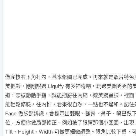
做完按右下角打勾，基本修圖已完成。再來就是照片特色
美把戲，剛剛說過 Liquify 有多神奇吧，玩過美圖秀秀的
道，怎樣動動手指，就能把臉往內縮，媲美鵝蛋臉，裡面 Wa
能輕鬆修臉，往內推，看來很自然，一點也不違和。記住
Face 做臉部辨識，會標示出雙眼、顴骨、鼻子、嘴巴跟
位，方便你做局部修正。例如按了眼睛那個小圈圈，出現 S
Tilt、Height、Width 可做更細微調整。眼角比較下垂，可用