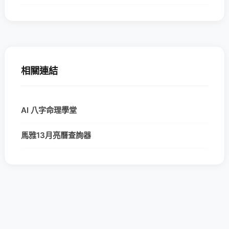
相關連結
AI 八字命理學堂
馬雅13月亮曆查詢器