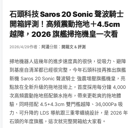
石頭科技 Saros 20 Sonic 聲波騎士
開箱評測！高頻震動拖地＋4.5cm
越障，2026 旗艦掃拖機皇一次看
2026/4/29
作者：
阿湯
分類：
開箱文 & 評測
掃地機器人這幾年的進步速度真的很快，從吸力、避障
到基座自清潔都已經很完整，今年石頭科技再推出旗艦
新機 Saros 20 Sonic 聲波騎士 強震增壓旗艦機皇，亮
點放在全新升級的拖地技術上，首度採用每分鐘 4,000
次高頻震動拖地搭配鎖水拖布，帶來更乾爽的拖地體
驗，同時搭配 4.5+4.3cm 雙門檻越障、36,000Pa 吸
力、可升降的 LDS 導航跟三重零纏繞設計，是 2026 年
石頭的年度旗艦，這次就完整開箱給大家看。