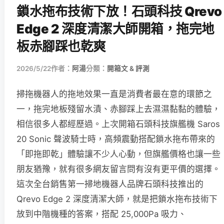
鎖水拖布技術下放！石頭科技 Qrevo
Edge 2 深度清潔大師開箱，拖完地
板赤腳踩也乾爽
2026/5/22
作者：
阿湯
分類：
開箱文 & 評測
掃拖機器人的拖地效果一直是消費者最在意的環節之
一，拖完地板殘留水漬、赤腳踩上去濕濕黏黏的體驗，
相信很多人都經歷過。上次開箱石頭科技旗艦機 Saros
20 Sonic 聲波騎士時，高頻震動搭配鎖水拖布帶來的
「即拖即乾」體驗讓不少人心動，但旗艦價格也讓一些
朋友猶豫，就有很多網友留言問有沒有更平價的選擇。
這次全台銷售第一掃地機器人品牌石頭科技推出的
Qrevo Edge 2 深度清潔大師，就是把鎖水拖布技術下
放到中階機種的答案，搭配 25,000Pa 吸力、