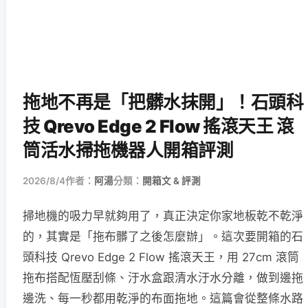
拖地不再是「把髒水抹開」！石頭科
技 Qrevo Edge 2 Flow 搖滾天王 滾
筒活水掃拖機器人開箱評測
2026/8/4
作者：
阿湯
分類：
開箱文 & 評測
掃地機的吸力早就夠用了，真正決定你家地板乾不乾淨
的，其實是「拖布髒了之後怎麼辦」。這次要開箱的石
頭科技 Qrevo Edge 2 Flow 搖滾天王，用 27cm 滾筒
拖布搭配恆壓刮條、汙水盒跟清水汙水分離，做到邊拖
邊洗、每一秒都用乾淨的布面拖地。這篇會從整條水路