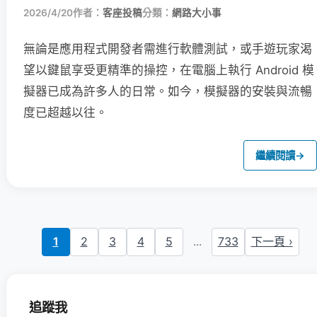
2026/4/20
作者：
客座投稿
分類：
網路大小事
無論是應用程式開發者需進行軟體測試，或手遊玩家渴
望以鍵鼠享受更精準的操控，在電腦上執行 Android 模
擬器已成為許多人的日常。如今，模擬器的安裝與流暢
度已超越以往。
繼續閱讀
→
1
2
3
4
5
...
733
下一頁 ›
追蹤我