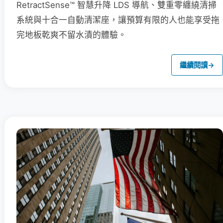
RetractSense™ 智慧升降 LDS 導航、雙重零纏繞清掃
系統與十合一自動清潔座，讓預算有限的人也能享受拖
完地板乾爽不留水漬的體驗。
繼續閱讀
→