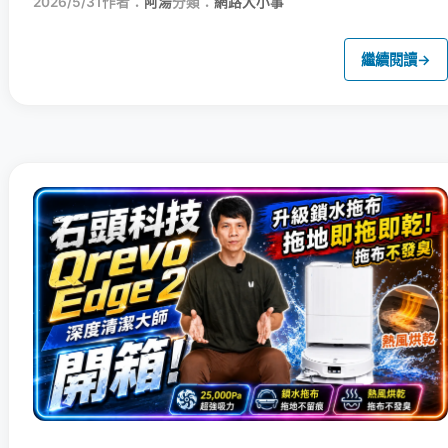
2026/5/31
作者：
阿湯
分類：
網路大小事
繼續閱讀
→