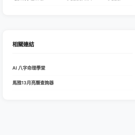
相關連結
AI 八字命理學堂
馬雅13月亮曆查詢器