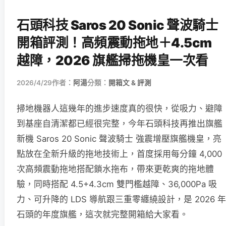
石頭科技 Saros 20 Sonic 聲波騎士
開箱評測！高頻震動拖地＋4.5cm
越障，2026 旗艦掃拖機皇一次看
2026/4/29
作者：
阿湯
分類：
開箱文 & 評測
掃地機器人這幾年的進步速度真的很快，從吸力、避障
到基座自清潔都已經很完整，今年石頭科技再推出旗艦
新機 Saros 20 Sonic 聲波騎士 強震增壓旗艦機皇，亮
點放在全新升級的拖地技術上，首度採用每分鐘 4,000
次高頻震動拖地搭配鎖水拖布，帶來更乾爽的拖地體
驗，同時搭配 4.5+4.3cm 雙門檻越障、36,000Pa 吸
力、可升降的 LDS 導航跟三重零纏繞設計，是 2026 年
石頭的年度旗艦，這次就完整開箱給大家看。