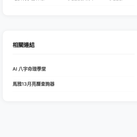
相關連結
AI 八字命理學堂
馬雅13月亮曆查詢器