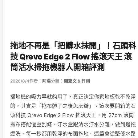
拖地不再是「把髒水抹開」！石頭科
技 Qrevo Edge 2 Flow 搖滾天王 滾
筒活水掃拖機器人開箱評測
2026/8/4
作者：
阿湯
分類：
開箱文 & 評測
掃地機的吸力早就夠用了，真正決定你家地板乾不乾淨
的，其實是「拖布髒了之後怎麼辦」。這次要開箱的石
頭科技 Qrevo Edge 2 Flow 搖滾天王，用 27cm 滾筒
拖布搭配恆壓刮條、汙水盒跟清水汙水分離，做到邊拖
邊洗、每一秒都用乾淨的布面拖地。這篇會從整條水路