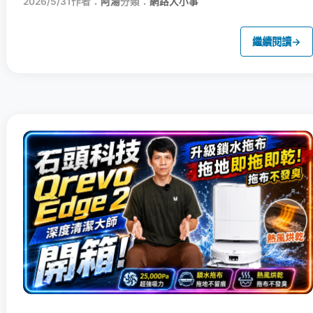
2026/5/31
作者：
阿湯
分類：
網路大小事
繼續閱讀
→