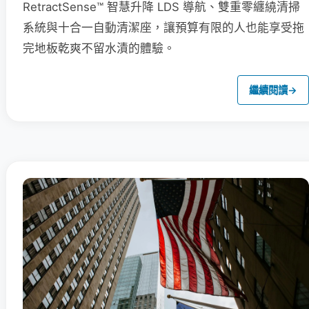
RetractSense™ 智慧升降 LDS 導航、雙重零纏繞清掃
系統與十合一自動清潔座，讓預算有限的人也能享受拖
完地板乾爽不留水漬的體驗。
繼續閱讀
→