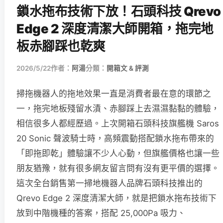
鎖水拖布技術下放！石頭科技 Qrevo
Edge 2 深度清潔大師開箱，拖完地
板赤腳踩也乾爽
2026/5/22
作者：
阿湯
分類：
開箱文 & 評測
掃拖機器人的拖地效果一直是消費者最在意的環節之
一，拖完地板殘留水漬、赤腳踩上去濕濕黏黏的體驗，
相信很多人都經歷過。上次開箱石頭科技旗艦機 Saros
20 Sonic 聲波騎士時，高頻震動搭配鎖水拖布帶來的
「即拖即乾」體驗讓不少人心動，但旗艦價格也讓一些
朋友猶豫，就有很多網友留言問有沒有更平價的選擇。
這次全台銷售第一掃地機器人品牌石頭科技推出的
Qrevo Edge 2 深度清潔大師，就是把鎖水拖布技術下
放到中階機種的答案，搭配 25,000Pa 吸力、