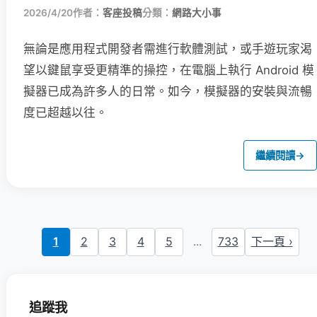
2026/4/20
作者：
客座投稿
分類：
網路大小事
無論是應用程式開發者需進行軟體測試，或手遊玩家渴
望以鍵鼠享受更精準的操控，在電腦上執行 Android 模
擬器已成為許多人的日常。如今，模擬器的安裝與流暢
度已超越以往。
繼續閱讀
→
1
2
3
4
5
...
733
下一頁 ›
追蹤我