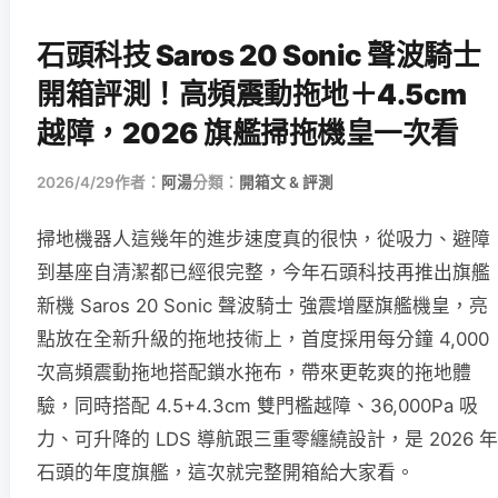
石頭科技 Saros 20 Sonic 聲波騎士
開箱評測！高頻震動拖地＋4.5cm
越障，2026 旗艦掃拖機皇一次看
2026/4/29
作者：
阿湯
分類：
開箱文 & 評測
掃地機器人這幾年的進步速度真的很快，從吸力、避障
到基座自清潔都已經很完整，今年石頭科技再推出旗艦
新機 Saros 20 Sonic 聲波騎士 強震增壓旗艦機皇，亮
點放在全新升級的拖地技術上，首度採用每分鐘 4,000
次高頻震動拖地搭配鎖水拖布，帶來更乾爽的拖地體
驗，同時搭配 4.5+4.3cm 雙門檻越障、36,000Pa 吸
力、可升降的 LDS 導航跟三重零纏繞設計，是 2026 年
石頭的年度旗艦，這次就完整開箱給大家看。