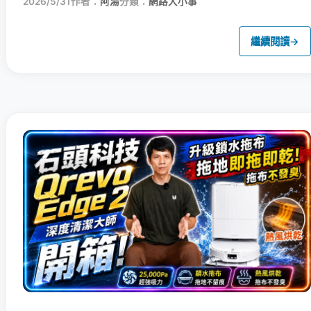
2026/5/31
作者：
阿湯
分類：
網路大小事
繼續閱讀
→