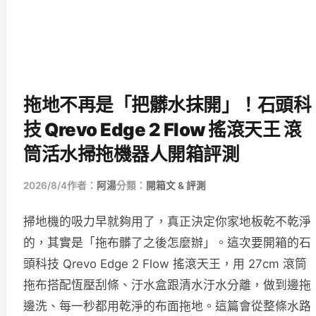
拖地不再是「把髒水抹開」！石頭科
技 Qrevo Edge 2 Flow 搖滾天王 滾
筒活水掃拖機器人開箱評測
2026/8/4
作者：
阿湯
分類：
開箱文 & 評測
掃地機的吸力早就夠用了，真正決定你家地板乾不乾淨
的，其實是「拖布髒了之後怎麼辦」。這次要開箱的石
頭科技 Qrevo Edge 2 Flow 搖滾天王，用 27cm 滾筒
拖布搭配恆壓刮條、汙水盒跟清水汙水分離，做到邊拖
邊洗、每一秒都用乾淨的布面拖地。這篇會從整條水路