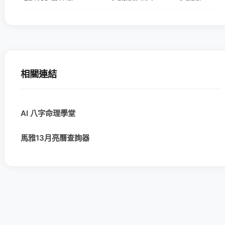
相關連結
AI 八字命理學堂
馬雅13月亮曆查詢器