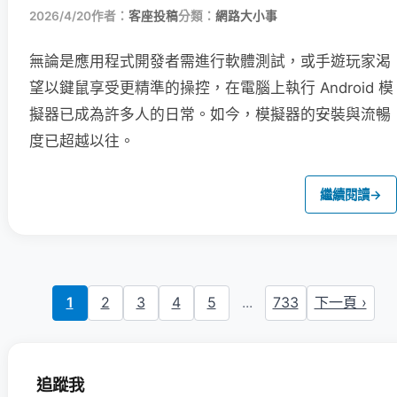
2026/4/20
作者：
客座投稿
分類：
網路大小事
無論是應用程式開發者需進行軟體測試，或手遊玩家渴
望以鍵鼠享受更精準的操控，在電腦上執行 Android 模
擬器已成為許多人的日常。如今，模擬器的安裝與流暢
度已超越以往。
繼續閱讀
→
1
2
3
4
5
...
733
下一頁 ›
追蹤我