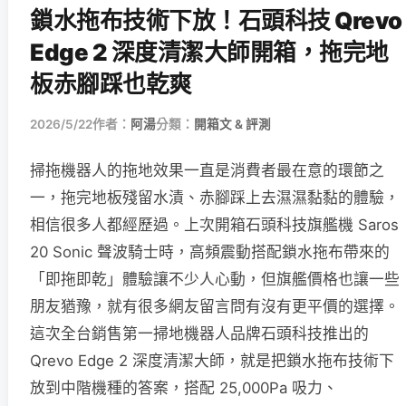
鎖水拖布技術下放！石頭科技 Qrevo
Edge 2 深度清潔大師開箱，拖完地
板赤腳踩也乾爽
2026/5/22
作者：
阿湯
分類：
開箱文 & 評測
掃拖機器人的拖地效果一直是消費者最在意的環節之
一，拖完地板殘留水漬、赤腳踩上去濕濕黏黏的體驗，
相信很多人都經歷過。上次開箱石頭科技旗艦機 Saros
20 Sonic 聲波騎士時，高頻震動搭配鎖水拖布帶來的
「即拖即乾」體驗讓不少人心動，但旗艦價格也讓一些
朋友猶豫，就有很多網友留言問有沒有更平價的選擇。
這次全台銷售第一掃地機器人品牌石頭科技推出的
Qrevo Edge 2 深度清潔大師，就是把鎖水拖布技術下
放到中階機種的答案，搭配 25,000Pa 吸力、