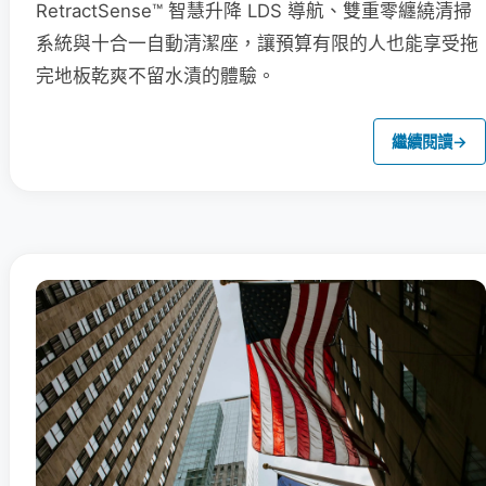
RetractSense™ 智慧升降 LDS 導航、雙重零纏繞清掃
系統與十合一自動清潔座，讓預算有限的人也能享受拖
完地板乾爽不留水漬的體驗。
繼續閱讀
→