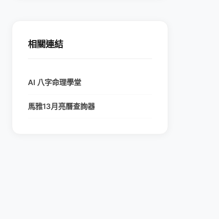
相關連結
AI 八字命理學堂
馬雅13月亮曆查詢器