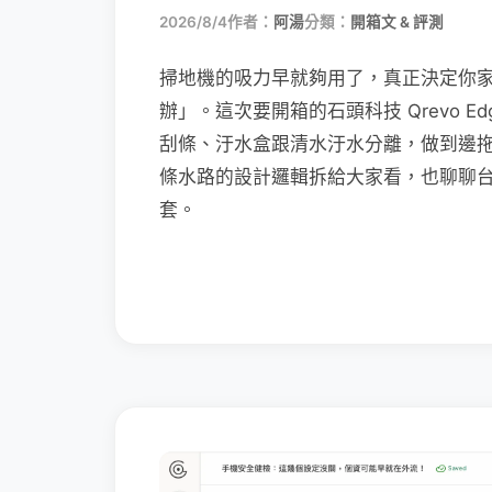
2026/8/4
作者：
阿湯
分類：
開箱文 & 評測
掃地機的吸力早就夠用了，真正決定你
辦」。這次要開箱的石頭科技 Qrevo Edg
刮條、汙水盒跟清水汙水分離，做到邊
條水路的設計邏輯拆給大家看，也聊聊
套。