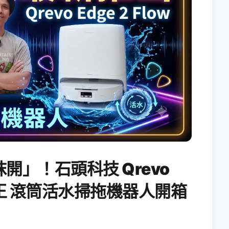
開」！石頭科技 Qrevo
搖滾天王 滾筒活水掃拖機器人開箱