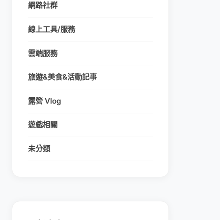
網路社群
線上工具/服務
雲端服務
旅遊&美食&活動記事
露營 Vlog
遊戲相關
未分類