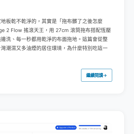
家地板乾不乾淨的，其實是「拖布髒了之後怎麼
e 2 Flow 搖滾天王，用 27cm 滾筒拖布搭配恆壓
拖邊洗、每一秒都用乾淨的布面拖地。這篇會從整
台灣潮濕又多油煙的居住環境，為什麼特別吃這一
繼續閱讀
→