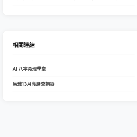
相關連結
AI 八字命理學堂
馬雅13月亮曆查詢器