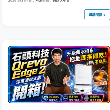
2026/5/31
作者：
阿湯
分類：
網路大小事
繼續閱讀
→