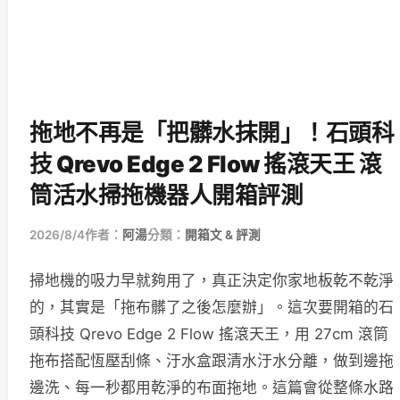
拖地不再是「把髒水抹開」！石頭科
技 Qrevo Edge 2 Flow 搖滾天王 滾
筒活水掃拖機器人開箱評測
2026/8/4
作者：
阿湯
分類：
開箱文 & 評測
掃地機的吸力早就夠用了，真正決定你家地板乾不乾淨
的，其實是「拖布髒了之後怎麼辦」。這次要開箱的石
頭科技 Qrevo Edge 2 Flow 搖滾天王，用 27cm 滾筒
拖布搭配恆壓刮條、汙水盒跟清水汙水分離，做到邊拖
邊洗、每一秒都用乾淨的布面拖地。這篇會從整條水路