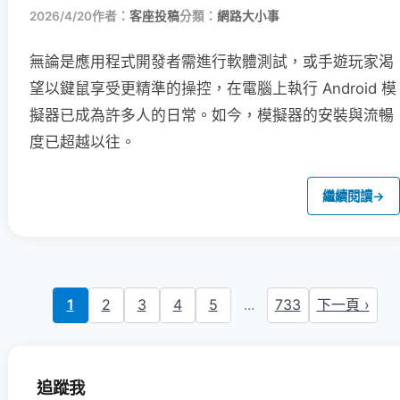
2026/4/20
作者：
客座投稿
分類：
網路大小事
無論是應用程式開發者需進行軟體測試，或手遊玩家渴
望以鍵鼠享受更精準的操控，在電腦上執行 Android 模
擬器已成為許多人的日常。如今，模擬器的安裝與流暢
度已超越以往。
繼續閱讀
→
1
2
3
4
5
...
733
下一頁 ›
追蹤我