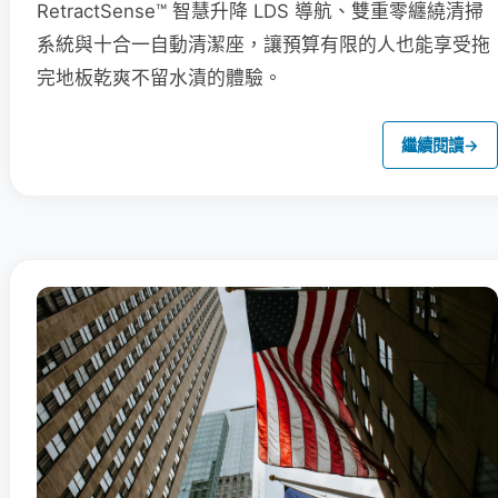
RetractSense™ 智慧升降 LDS 導航、雙重零纏繞清掃
系統與十合一自動清潔座，讓預算有限的人也能享受拖
完地板乾爽不留水漬的體驗。
繼續閱讀
→