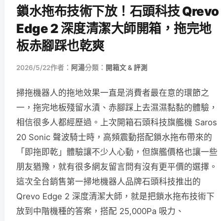
鎖水拖布技術下放！石頭科技 Qrevo
Edge 2 深度清潔大師開箱，拖完地
板赤腳踩也乾爽
2026/5/22
作者：
阿湯
分類：
開箱文 & 評測
掃拖機器人的拖地效果一直是消費者最在意的環節之
一，拖完地板殘留水漬、赤腳踩上去濕濕黏黏的體驗，
相信很多人都經歷過。上次開箱石頭科技旗艦機 Saros
20 Sonic 聲波騎士時，高頻震動搭配鎖水拖布帶來的
「即拖即乾」體驗讓不少人心動，但旗艦價格也讓一些
朋友猶豫，就有很多網友留言問有沒有更平價的選擇。
這次全台銷售第一掃地機器人品牌石頭科技推出的
Qrevo Edge 2 深度清潔大師，就是把鎖水拖布技術下
放到中階機種的答案，搭配 25,000Pa 吸力、