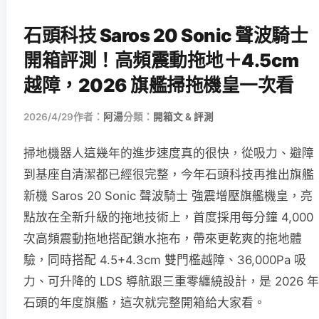
石頭科技 Saros 20 Sonic 聲波騎士
開箱評測！高頻震動拖地＋4.5cm
越障，2026 旗艦掃拖機皇一次看
2026/4/29
作者：
阿湯
分類：
開箱文 & 評測
掃地機器人這幾年的進步速度真的很快，從吸力、避障
到基座自清潔都已經很完整，今年石頭科技再推出旗艦
新機 Saros 20 Sonic 聲波騎士 強震增壓旗艦機皇，亮
點放在全新升級的拖地技術上，首度採用每分鐘 4,000
次高頻震動拖地搭配鎖水拖布，帶來更乾爽的拖地體
驗，同時搭配 4.5+4.3cm 雙門檻越障、36,000Pa 吸
力、可升降的 LDS 導航跟三重零纏繞設計，是 2026 年
石頭的年度旗艦，這次就完整開箱給大家看。