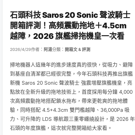
石頭科技 Saros 20 Sonic 聲波騎士
開箱評測！高頻震動拖地＋4.5cm
越障，2026 旗艦掃拖機皇一次看
2026/4/29
作者：
阿湯
分類：
開箱文 & 評測
掃地機器人這幾年的進步速度真的很快，從吸力、避障
到基座自清潔都已經很完整，今年石頭科技再推出旗艦
新機 Saros 20 Sonic 聲波騎士 強震增壓旗艦機皇，亮
點放在全新升級的拖地技術上，首度採用每分鐘 4,000
次高頻震動拖地搭配鎖水拖布，帶來更乾爽的拖地體
驗，同時搭配 4.5+4.3cm 雙門檻越障、36,000Pa 吸
力、可升降的 LDS 導航跟三重零纏繞設計，是 2026 年
石頭的年度旗艦，這次就完整開箱給大家看。