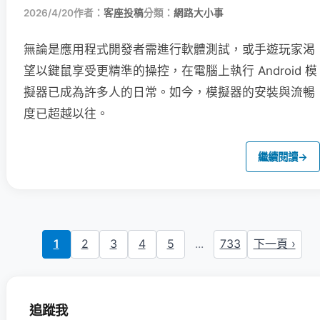
2026/4/20
作者：
客座投稿
分類：
網路大小事
無論是應用程式開發者需進行軟體測試，或手遊玩家渴
望以鍵鼠享受更精準的操控，在電腦上執行 Android 模
擬器已成為許多人的日常。如今，模擬器的安裝與流暢
度已超越以往。
繼續閱讀
→
1
2
3
4
5
...
733
下一頁 ›
追蹤我