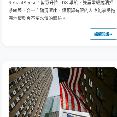
RetractSense™ 智慧升降 LDS 導航、雙重零纏繞清掃
系統與十合一自動清潔座，讓預算有限的人也能享受拖
完地板乾爽不留水漬的體驗。
繼續閱讀
→