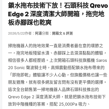
鎖水拖布技術下放！石頭科技 Qrevo
Edge 2 深度清潔大師開箱，拖完地
板赤腳踩也乾爽
2026/5/22
作者：
阿湯
分類：
開箱文 & 評測
掃拖機器人的拖地效果一直是消費者最在意的環節之
一，拖完地板殘留水漬、赤腳踩上去濕濕黏黏的體驗，
相信很多人都經歷過。上次開箱石頭科技旗艦機 Saros
20 Sonic 聲波騎士時，高頻震動搭配鎖水拖布帶來的
「即拖即乾」體驗讓不少人心動，但旗艦價格也讓一些
朋友猶豫，就有很多網友留言問有沒有更平價的選擇。
這次全台銷售第一掃地機器人品牌石頭科技推出的
Qrevo Edge 2 深度清潔大師，就是把鎖水拖布技術下
放到中階機種的答案，搭配 25,000Pa 吸力、