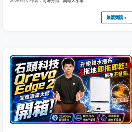
2026/5/31
作者：
阿湯
分類：
網路大小事
繼續閱讀
→