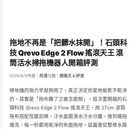
拖地不再是「把髒水抹開」！石頭科
技 Qrevo Edge 2 Flow 搖滾天王 滾
筒活水掃拖機器人開箱評測
2026/8/4
作者：
阿湯
分類：
開箱文 & 評測
掃地機的吸力早就夠用了，真正決定你家地板乾不乾淨
的，其實是「拖布髒了之後怎麼辦」。這次要開箱的石
頭科技 Qrevo Edge 2 Flow 搖滾天王，用 27cm 滾筒
拖布搭配恆壓刮條、汙水盒跟清水汙水分離，做到邊拖
邊洗、每一秒都用乾淨的布面拖地。這篇會從整條水路