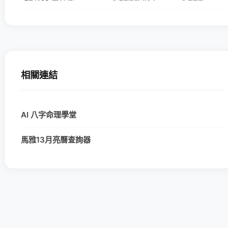
相關連結
AI 八字命理學堂
馬雅13月亮曆查詢器