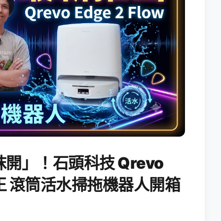
開」！石頭科技 Qrevo
搖滾天王 滾筒活水掃拖機器人開箱