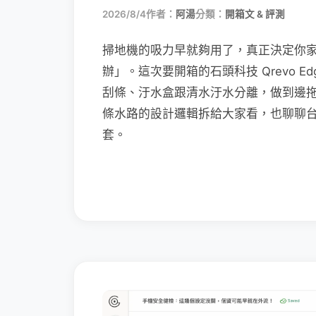
2026/8/4
作者：
阿湯
分類：
開箱文 & 評測
掃地機的吸力早就夠用了，真正決定你
辦」。這次要開箱的石頭科技 Qrevo Edg
刮條、汙水盒跟清水汙水分離，做到邊
條水路的設計邏輯拆給大家看，也聊聊
套。