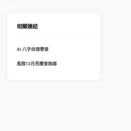
相關連結
AI 八字命理學堂
馬雅13月亮曆查詢器