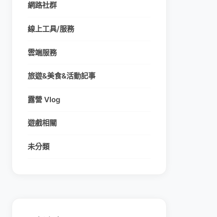
網路社群
線上工具/服務
雲端服務
旅遊&美食&活動記事
露營 Vlog
遊戲相關
未分類