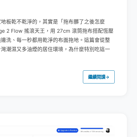
家地板乾不乾淨的，其實是「拖布髒了之後怎麼
e 2 Flow 搖滾天王，用 27cm 滾筒拖布搭配恆壓
拖邊洗、每一秒都用乾淨的布面拖地。這篇會從整
台灣潮濕又多油煙的居住環境，為什麼特別吃這一
繼續閱讀
→