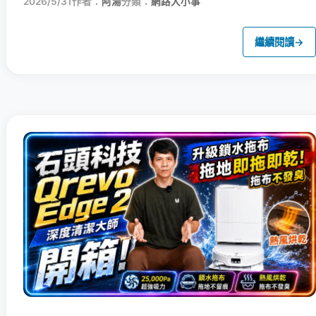
2026/5/31
作者：
阿湯
分類：
網路大小事
繼續閱讀
→