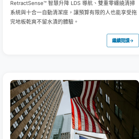
RetractSense™ 智慧升降 LDS 導航、雙重零纏繞清掃
系統與十合一自動清潔座，讓預算有限的人也能享受拖
完地板乾爽不留水漬的體驗。
繼續閱讀
→