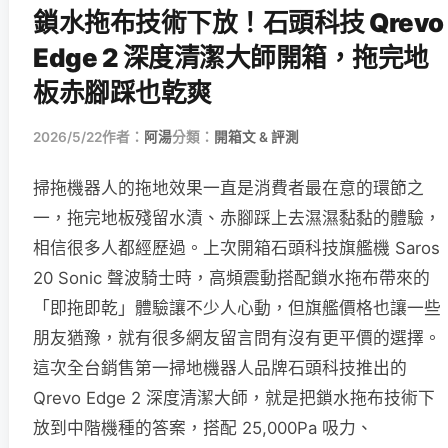
鎖水拖布技術下放！石頭科技 Qrevo
Edge 2 深度清潔大師開箱，拖完地
板赤腳踩也乾爽
2026/5/22
作者：
阿湯
分類：
開箱文 & 評測
掃拖機器人的拖地效果一直是消費者最在意的環節之
一，拖完地板殘留水漬、赤腳踩上去濕濕黏黏的體驗，
相信很多人都經歷過。上次開箱石頭科技旗艦機 Saros
20 Sonic 聲波騎士時，高頻震動搭配鎖水拖布帶來的
「即拖即乾」體驗讓不少人心動，但旗艦價格也讓一些
朋友猶豫，就有很多網友留言問有沒有更平價的選擇。
這次全台銷售第一掃地機器人品牌石頭科技推出的
Qrevo Edge 2 深度清潔大師，就是把鎖水拖布技術下
放到中階機種的答案，搭配 25,000Pa 吸力、