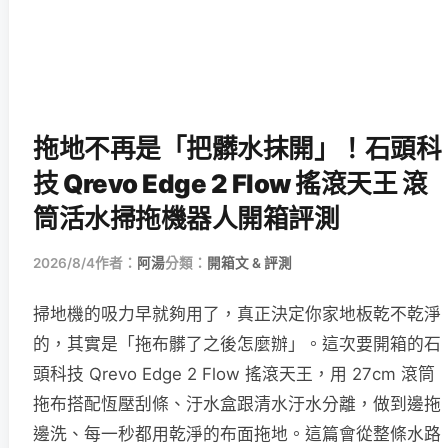
拖地不再是「把髒水抹開」！石頭科
技 Qrevo Edge 2 Flow 搖滾天王 滾
筒活水掃拖機器人開箱評測
2026/8/4
作者：
阿湯
分類：
開箱文 & 評測
掃地機的吸力早就夠用了，真正決定你家地板乾不乾淨
的，其實是「拖布髒了之後怎麼辦」。這次要開箱的石
頭科技 Qrevo Edge 2 Flow 搖滾天王，用 27cm 滾筒
拖布搭配恆壓刮條、汙水盒跟清水汙水分離，做到邊拖
邊洗、每一秒都用乾淨的布面拖地。這篇會從整條水路