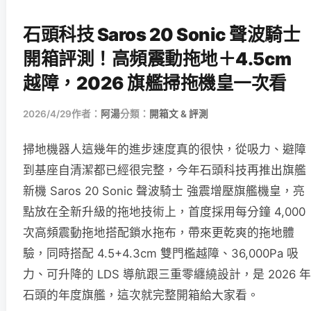
石頭科技 Saros 20 Sonic 聲波騎士
開箱評測！高頻震動拖地＋4.5cm
越障，2026 旗艦掃拖機皇一次看
2026/4/29
作者：
阿湯
分類：
開箱文 & 評測
掃地機器人這幾年的進步速度真的很快，從吸力、避障
到基座自清潔都已經很完整，今年石頭科技再推出旗艦
新機 Saros 20 Sonic 聲波騎士 強震增壓旗艦機皇，亮
點放在全新升級的拖地技術上，首度採用每分鐘 4,000
次高頻震動拖地搭配鎖水拖布，帶來更乾爽的拖地體
驗，同時搭配 4.5+4.3cm 雙門檻越障、36,000Pa 吸
力、可升降的 LDS 導航跟三重零纏繞設計，是 2026 年
石頭的年度旗艦，這次就完整開箱給大家看。