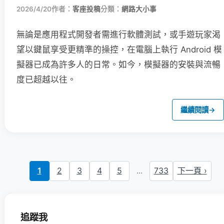
2026/4/20
作者：
客座投稿
分類：
網路大小事
無論是應用程式開發者需進行軟體測試，或手遊玩家渴
望以鍵鼠享受更精準的操控，在電腦上執行 Android 模
擬器已成為許多人的日常。如今，模擬器的安裝與流暢
度已超越以往。
繼續閱讀
→
1
2
3
4
5
...
733
下一頁 ›
追蹤我