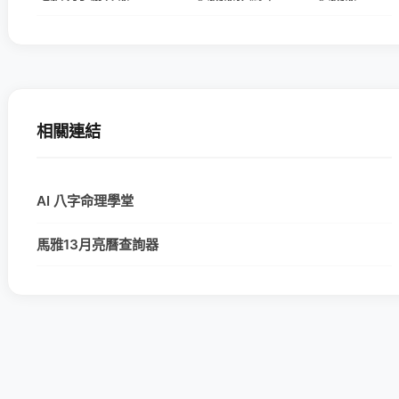
相關連結
AI 八字命理學堂
馬雅13月亮曆查詢器