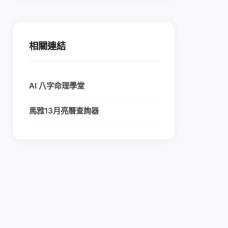
相關連結
AI 八字命理學堂
馬雅13月亮曆查詢器