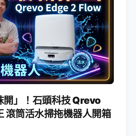
開」！石頭科技 Qrevo
搖滾天王 滾筒活水掃拖機器人開箱