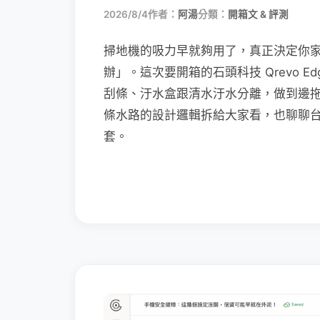
2026/8/4
作者：
阿湯
分類：
開箱文 & 評測
掃地機的吸力早就夠用了，真正決定你
辦」。這次要開箱的石頭科技 Qrevo Edg
刮條、汙水盒跟清水汙水分離，做到邊
條水路的設計邏輯拆給大家看，也聊聊
套。