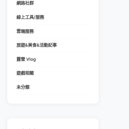
網路社群
線上工具/服務
雲端服務
旅遊&美食&活動記事
露營 Vlog
遊戲相關
未分類