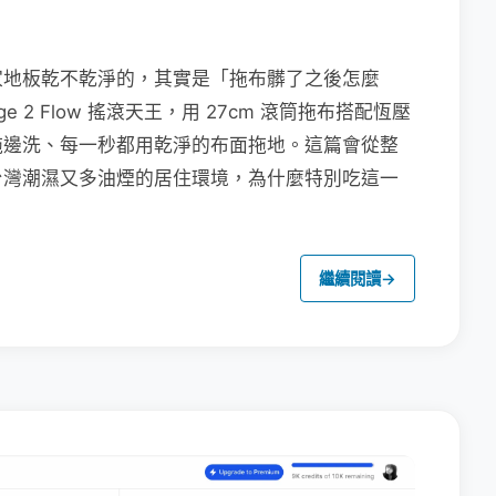
家地板乾不乾淨的，其實是「拖布髒了之後怎麼
e 2 Flow 搖滾天王，用 27cm 滾筒拖布搭配恆壓
拖邊洗、每一秒都用乾淨的布面拖地。這篇會從整
台灣潮濕又多油煙的居住環境，為什麼特別吃這一
繼續閱讀
→