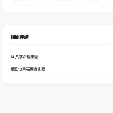
相關連結
AI 八字命理學堂
馬雅13月亮曆查詢器