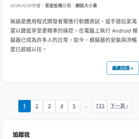
2026/4/20
作者：
客座投稿
分類：
網路大小事
無論是應用程式開發者需進行軟體測試，或手遊玩家渴
望以鍵鼠享受更精準的操控，在電腦上執行 Android 模
擬器已成為許多人的日常。如今，模擬器的安裝與流暢
度已超越以往。
繼續閱讀
→
1
2
3
4
5
...
733
下一頁 ›
追蹤我