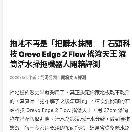
拖地不再是「把髒水抹開」！石頭科
技 Qrevo Edge 2 Flow 搖滾天王 滾
筒活水掃拖機器人開箱評測
2026/8/4
作者：
阿湯
分類：
開箱文 & 評測
掃地機的吸力早就夠用了，真正決定你家地板乾不乾淨
的，其實是「拖布髒了之後怎麼辦」。這次要開箱的石
頭科技 Qrevo Edge 2 Flow 搖滾天王，用 27cm 滾筒
拖布搭配恆壓刮條、汙水盒跟清水汙水分離，做到邊拖
邊洗、每一秒都用乾淨的布面拖地。這篇會從整條水路