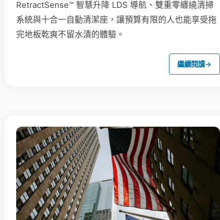
RetractSense™ 智慧升降 LDS 導航、雙重零纏繞清掃
系統與十合一自動清潔座，讓預算有限的人也能享受拖
完地板乾爽不留水漬的體驗。
繼續閱讀
→