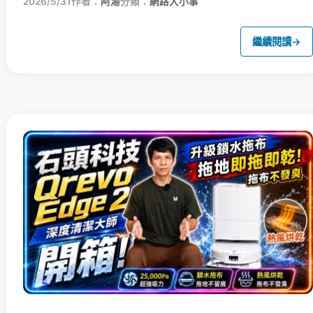
2026/5/31
作者：
阿湯
分類：
網路大小事
繼續閱讀
→