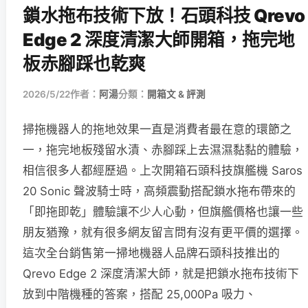
鎖水拖布技術下放！石頭科技 Qrevo
Edge 2 深度清潔大師開箱，拖完地
板赤腳踩也乾爽
2026/5/22
作者：
阿湯
分類：
開箱文 & 評測
掃拖機器人的拖地效果一直是消費者最在意的環節之
一，拖完地板殘留水漬、赤腳踩上去濕濕黏黏的體驗，
相信很多人都經歷過。上次開箱石頭科技旗艦機 Saros
20 Sonic 聲波騎士時，高頻震動搭配鎖水拖布帶來的
「即拖即乾」體驗讓不少人心動，但旗艦價格也讓一些
朋友猶豫，就有很多網友留言問有沒有更平價的選擇。
這次全台銷售第一掃地機器人品牌石頭科技推出的
Qrevo Edge 2 深度清潔大師，就是把鎖水拖布技術下
放到中階機種的答案，搭配 25,000Pa 吸力、