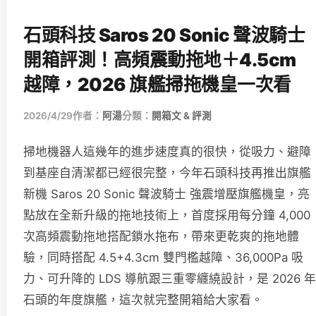
石頭科技 Saros 20 Sonic 聲波騎士
開箱評測！高頻震動拖地＋4.5cm
越障，2026 旗艦掃拖機皇一次看
2026/4/29
作者：
阿湯
分類：
開箱文 & 評測
掃地機器人這幾年的進步速度真的很快，從吸力、避障
到基座自清潔都已經很完整，今年石頭科技再推出旗艦
新機 Saros 20 Sonic 聲波騎士 強震增壓旗艦機皇，亮
點放在全新升級的拖地技術上，首度採用每分鐘 4,000
次高頻震動拖地搭配鎖水拖布，帶來更乾爽的拖地體
驗，同時搭配 4.5+4.3cm 雙門檻越障、36,000Pa 吸
力、可升降的 LDS 導航跟三重零纏繞設計，是 2026 年
石頭的年度旗艦，這次就完整開箱給大家看。