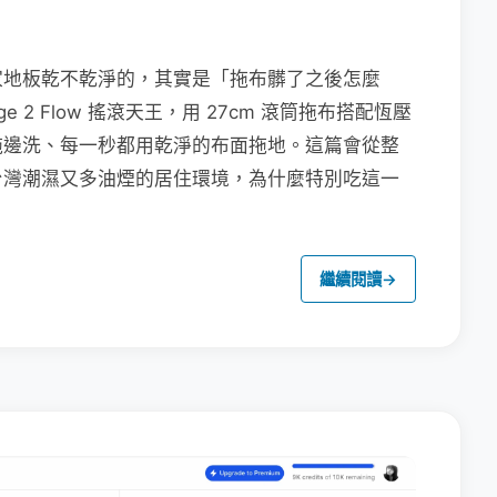
家地板乾不乾淨的，其實是「拖布髒了之後怎麼
e 2 Flow 搖滾天王，用 27cm 滾筒拖布搭配恆壓
拖邊洗、每一秒都用乾淨的布面拖地。這篇會從整
台灣潮濕又多油煙的居住環境，為什麼特別吃這一
繼續閱讀
→