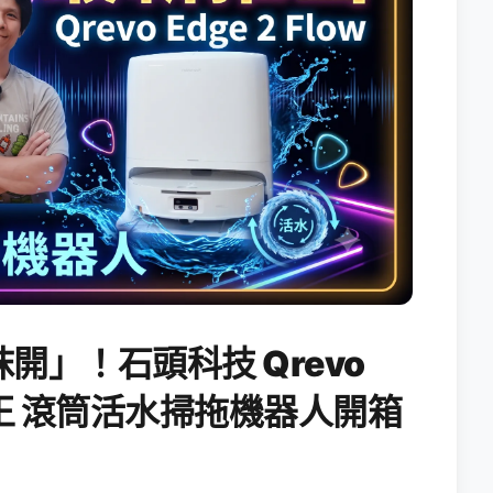
開」！石頭科技 Qrevo
搖滾天王 滾筒活水掃拖機器人開箱