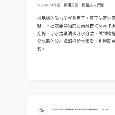
2026/8/4
作者：
阿湯
分類：
開箱文 & 評測
掃地機的吸力早就夠用了，真正決定你
辦」。這次要開箱的石頭科技 Qrevo Edg
刮條、汙水盒跟清水汙水分離，做到邊
條水路的設計邏輯拆給大家看，也聊聊
套。