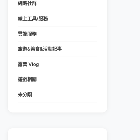
網路社群
線上工具/服務
雲端服務
旅遊&美食&活動記事
露營 Vlog
遊戲相關
未分類