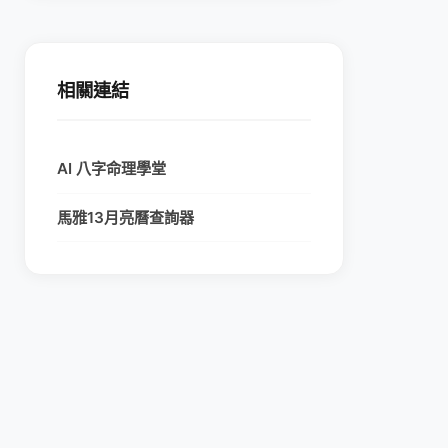
相關連結
AI 八字命理學堂
馬雅13月亮曆查詢器