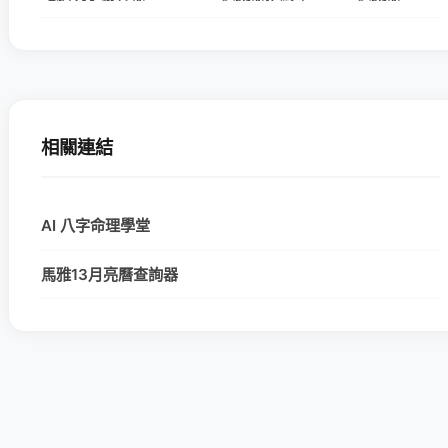
相關連結
AI 八字命理學堂
馬雅13月亮曆查詢器