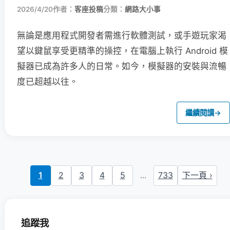
2026/4/20
作者：
客座投稿
分類：
網路大小事
無論是應用程式開發者需進行軟體測試，或手遊玩家渴
望以鍵鼠享受更精準的操控，在電腦上執行 Android 模
擬器已成為許多人的日常。如今，模擬器的安裝與流暢
度已超越以往。
繼續閱讀
→
1
2
3
4
5
...
733
下一頁 ›
追蹤我