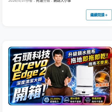
2026/5/31
作者：
阿湯
分類：
網路大小事
繼續閱讀
→