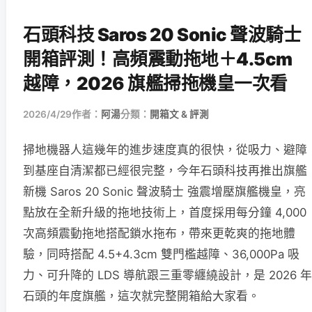
石頭科技 Saros 20 Sonic 聲波騎士
開箱評測！高頻震動拖地＋4.5cm
越障，2026 旗艦掃拖機皇一次看
2026/4/29
作者：
阿湯
分類：
開箱文 & 評測
掃地機器人這幾年的進步速度真的很快，從吸力、避障
到基座自清潔都已經很完整，今年石頭科技再推出旗艦
新機 Saros 20 Sonic 聲波騎士 強震增壓旗艦機皇，亮
點放在全新升級的拖地技術上，首度採用每分鐘 4,000
次高頻震動拖地搭配鎖水拖布，帶來更乾爽的拖地體
驗，同時搭配 4.5+4.3cm 雙門檻越障、36,000Pa 吸
力、可升降的 LDS 導航跟三重零纏繞設計，是 2026 年
石頭的年度旗艦，這次就完整開箱給大家看。