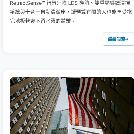
RetractSense™ 智慧升降 LDS 導航、雙重零纏繞清掃
系統與十合一自動清潔座，讓預算有限的人也能享受拖
完地板乾爽不留水漬的體驗。
繼續閱讀
→