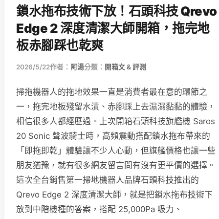
鎖水拖布技術下放！石頭科技 Qrevo
Edge 2 深度清潔大師開箱，拖完地
板赤腳踩也乾爽
2026/5/22
作者：
阿湯
分類：
開箱文 & 評測
掃拖機器人的拖地效果一直是消費者最在意的環節之
一，拖完地板殘留水漬、赤腳踩上去濕濕黏黏的體驗，
相信很多人都經歷過。上次開箱石頭科技旗艦機 Saros
20 Sonic 聲波騎士時，高頻震動搭配鎖水拖布帶來的
「即拖即乾」體驗讓不少人心動，但旗艦價格也讓一些
朋友猶豫，就有很多網友留言問有沒有更平價的選擇。
這次全台銷售第一掃地機器人品牌石頭科技推出的
Qrevo Edge 2 深度清潔大師，就是把鎖水拖布技術下
放到中階機種的答案，搭配 25,000Pa 吸力、