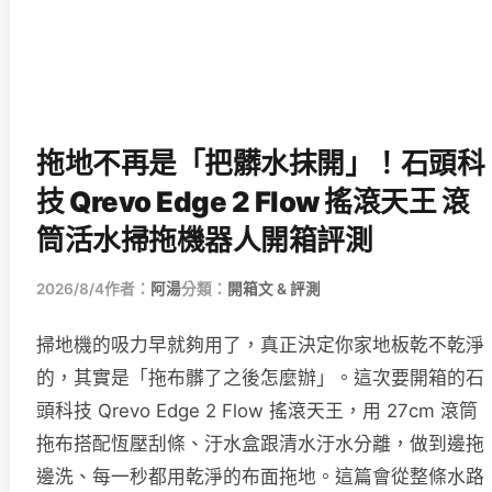
拖地不再是「把髒水抹開」！石頭科
技 Qrevo Edge 2 Flow 搖滾天王 滾
筒活水掃拖機器人開箱評測
2026/8/4
作者：
阿湯
分類：
開箱文 & 評測
掃地機的吸力早就夠用了，真正決定你家地板乾不乾淨
的，其實是「拖布髒了之後怎麼辦」。這次要開箱的石
頭科技 Qrevo Edge 2 Flow 搖滾天王，用 27cm 滾筒
拖布搭配恆壓刮條、汙水盒跟清水汙水分離，做到邊拖
邊洗、每一秒都用乾淨的布面拖地。這篇會從整條水路