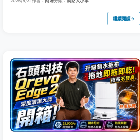
2026/5/31
作者：
阿湯
分類：
網路大小事
繼續閱讀
→