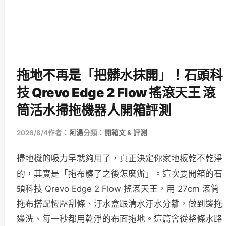
拖地不再是「把髒水抹開」！石頭科
技 Qrevo Edge 2 Flow 搖滾天王 滾
筒活水掃拖機器人開箱評測
2026/8/4
作者：
阿湯
分類：
開箱文 & 評測
掃地機的吸力早就夠用了，真正決定你家地板乾不乾淨
的，其實是「拖布髒了之後怎麼辦」。這次要開箱的石
頭科技 Qrevo Edge 2 Flow 搖滾天王，用 27cm 滾筒
拖布搭配恆壓刮條、汙水盒跟清水汙水分離，做到邊拖
邊洗、每一秒都用乾淨的布面拖地。這篇會從整條水路