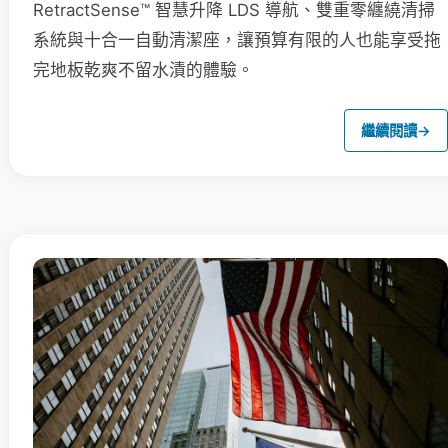
RetractSense™ 智慧升降 LDS 導航、雙重零纏繞清掃
系統與十合一自動清潔座，讓預算有限的人也能享受拖
完地板乾爽不留水漬的體驗。
繼續閱讀
→