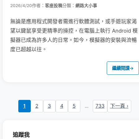
2026/4/20
作者：
客座投稿
分類：
網路大小事
無論是應用程式開發者需進行軟體測試，或手遊玩家渴
望以鍵鼠享受更精準的操控，在電腦上執行 Android 模
擬器已成為許多人的日常。如今，模擬器的安裝與流暢
度已超越以往。
繼續閱讀
→
1
2
3
4
5
...
733
下一頁 ›
追蹤我