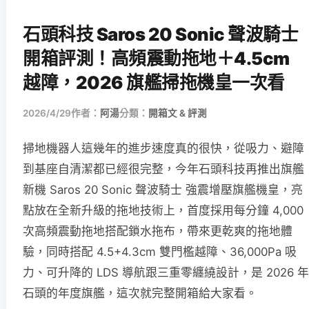
石頭科技 Saros 20 Sonic 聲波騎士
開箱評測！高頻震動拖地＋4.5cm
越障，2026 旗艦掃拖機皇一次看
2026/4/29
作者：
阿湯
分類：
開箱文 & 評測
掃地機器人這幾年的進步速度真的很快，從吸力、避障
到基座自清潔都已經很完整，今年石頭科技再推出旗艦
新機 Saros 20 Sonic 聲波騎士 強震增壓旗艦機皇，亮
點放在全新升級的拖地技術上，首度採用每分鐘 4,000
次高頻震動拖地搭配鎖水拖布，帶來更乾爽的拖地體
驗，同時搭配 4.5+4.3cm 雙門檻越障、36,000Pa 吸
力、可升降的 LDS 導航跟三重零纏繞設計，是 2026 年
石頭的年度旗艦，這次就完整開箱給大家看。