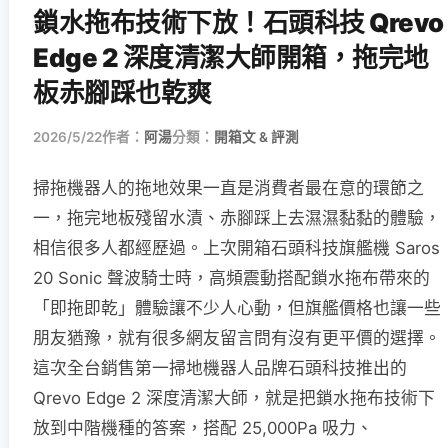
鎖水拖布技術下放！石頭科技 Qrevo
Edge 2 深度清潔大師開箱，拖完地
板赤腳踩也乾爽
2026/5/22
作者：
阿湯
分類：
開箱文 & 評測
掃拖機器人的拖地效果一直是消費者最在意的環節之
一，拖完地板殘留水漬、赤腳踩上去濕濕黏黏的體驗，
相信很多人都經歷過。上次開箱石頭科技旗艦機 Saros
20 Sonic 聲波騎士時，高頻震動搭配鎖水拖布帶來的
「即拖即乾」體驗讓不少人心動，但旗艦價格也讓一些
朋友猶豫，就有很多網友留言問有沒有更平價的選擇。
這次全台銷售第一掃地機器人品牌石頭科技推出的
Qrevo Edge 2 深度清潔大師，就是把鎖水拖布技術下
放到中階機種的答案，搭配 25,000Pa 吸力、