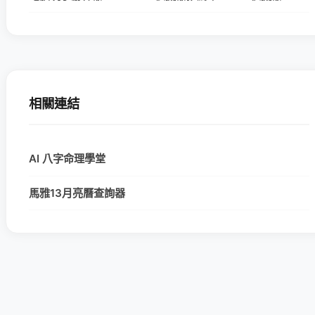
相關連結
AI 八字命理學堂
馬雅13月亮曆查詢器