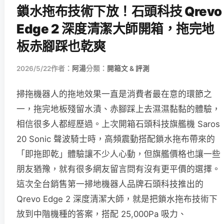
鎖水拖布技術下放！石頭科技 Qrevo
Edge 2 深度清潔大師開箱，拖完地
板赤腳踩也乾爽
2026/5/22
作者：
阿湯
分類：
開箱文 & 評測
掃拖機器人的拖地效果一直是消費者最在意的環節之
一，拖完地板殘留水漬、赤腳踩上去濕濕黏黏的體驗，
相信很多人都經歷過。上次開箱石頭科技旗艦機 Saros
20 Sonic 聲波騎士時，高頻震動搭配鎖水拖布帶來的
「即拖即乾」體驗讓不少人心動，但旗艦價格也讓一些
朋友猶豫，就有很多網友留言問有沒有更平價的選擇。
這次全台銷售第一掃地機器人品牌石頭科技推出的
Qrevo Edge 2 深度清潔大師，就是把鎖水拖布技術下
放到中階機種的答案，搭配 25,000Pa 吸力、