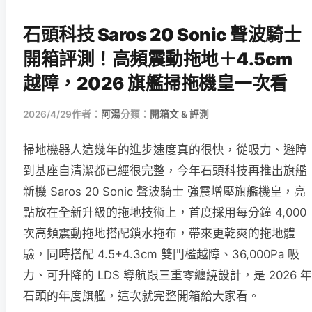
石頭科技 Saros 20 Sonic 聲波騎士
開箱評測！高頻震動拖地＋4.5cm
越障，2026 旗艦掃拖機皇一次看
2026/4/29
作者：
阿湯
分類：
開箱文 & 評測
掃地機器人這幾年的進步速度真的很快，從吸力、避障
到基座自清潔都已經很完整，今年石頭科技再推出旗艦
新機 Saros 20 Sonic 聲波騎士 強震增壓旗艦機皇，亮
點放在全新升級的拖地技術上，首度採用每分鐘 4,000
次高頻震動拖地搭配鎖水拖布，帶來更乾爽的拖地體
驗，同時搭配 4.5+4.3cm 雙門檻越障、36,000Pa 吸
力、可升降的 LDS 導航跟三重零纏繞設計，是 2026 年
石頭的年度旗艦，這次就完整開箱給大家看。