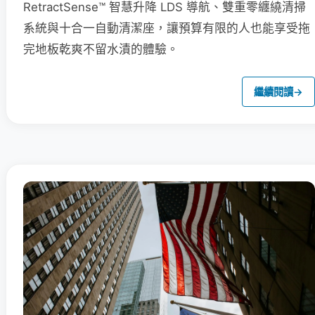
RetractSense™ 智慧升降 LDS 導航、雙重零纏繞清掃
系統與十合一自動清潔座，讓預算有限的人也能享受拖
完地板乾爽不留水漬的體驗。
繼續閱讀
→