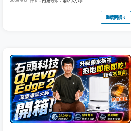
2026/5/31
作者：
阿湯
分類：
網路大小事
繼續閱讀
→