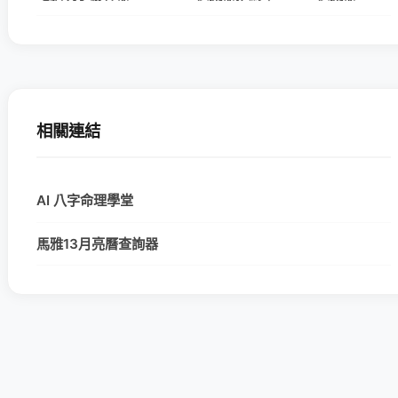
相關連結
AI 八字命理學堂
馬雅13月亮曆查詢器