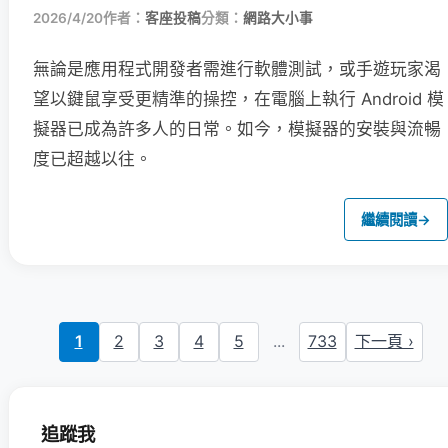
2026/4/20
作者：
客座投稿
分類：
網路大小事
無論是應用程式開發者需進行軟體測試，或手遊玩家渴
望以鍵鼠享受更精準的操控，在電腦上執行 Android 模
擬器已成為許多人的日常。如今，模擬器的安裝與流暢
度已超越以往。
繼續閱讀
→
1
2
3
4
5
...
733
下一頁 ›
追蹤我