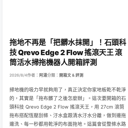
拖地不再是「把髒水抹開」！石頭科
技 Qrevo Edge 2 Flow 搖滾天王 滾
筒活水掃拖機器人開箱評測
2026/8/4
作者：
阿湯
分類：
開箱文 & 評測
掃地機的吸力早就夠用了，真正決定你家地板乾不乾淨
的，其實是「拖布髒了之後怎麼辦」。這次要開箱的石
頭科技 Qrevo Edge 2 Flow 搖滾天王，用 27cm 滾筒
拖布搭配恆壓刮條、汙水盒跟清水汙水分離，做到邊拖
邊洗、每一秒都用乾淨的布面拖地。這篇會從整條水路