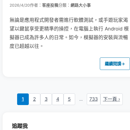
2026/4/20
作者：
客座投稿
分類：
網路大小事
無論是應用程式開發者需進行軟體測試，或手遊玩家渴
望以鍵鼠享受更精準的操控，在電腦上執行 Android 模
擬器已成為許多人的日常。如今，模擬器的安裝與流暢
度已超越以往。
繼續閱讀
→
1
2
3
4
5
...
733
下一頁 ›
追蹤我