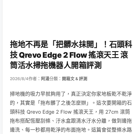
拖地不再是「把髒水抹開」！石頭科
技 Qrevo Edge 2 Flow 搖滾天王 滾
筒活水掃拖機器人開箱評測
2026/8/4
作者：
阿湯
分類：
開箱文 & 評測
掃地機的吸力早就夠用了，真正決定你家地板乾不乾淨
的，其實是「拖布髒了之後怎麼辦」。這次要開箱的石
頭科技 Qrevo Edge 2 Flow 搖滾天王，用 27cm 滾筒
拖布搭配恆壓刮條、汙水盒跟清水汙水分離，做到邊拖
邊洗、每一秒都用乾淨的布面拖地。這篇會從整條水路