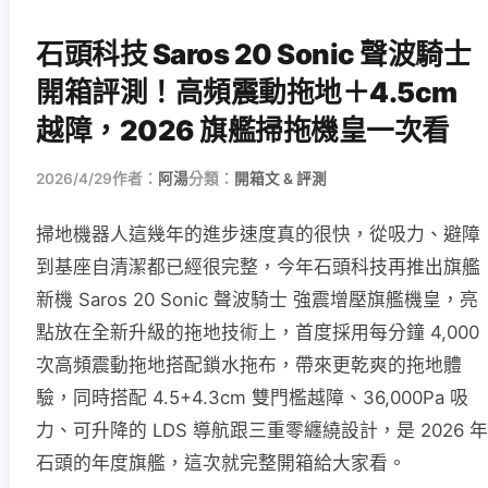
石頭科技 Saros 20 Sonic 聲波騎士
開箱評測！高頻震動拖地＋4.5cm
越障，2026 旗艦掃拖機皇一次看
2026/4/29
作者：
阿湯
分類：
開箱文 & 評測
掃地機器人這幾年的進步速度真的很快，從吸力、避障
到基座自清潔都已經很完整，今年石頭科技再推出旗艦
新機 Saros 20 Sonic 聲波騎士 強震增壓旗艦機皇，亮
點放在全新升級的拖地技術上，首度採用每分鐘 4,000
次高頻震動拖地搭配鎖水拖布，帶來更乾爽的拖地體
驗，同時搭配 4.5+4.3cm 雙門檻越障、36,000Pa 吸
力、可升降的 LDS 導航跟三重零纏繞設計，是 2026 年
石頭的年度旗艦，這次就完整開箱給大家看。