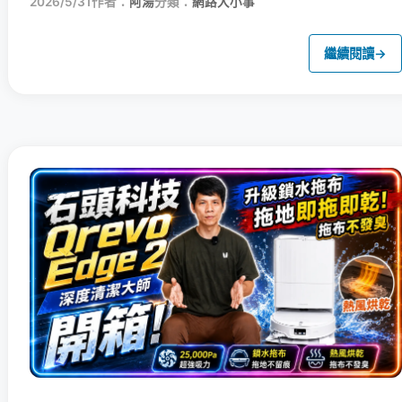
2026/5/31
作者：
阿湯
分類：
網路大小事
繼續閱讀
→