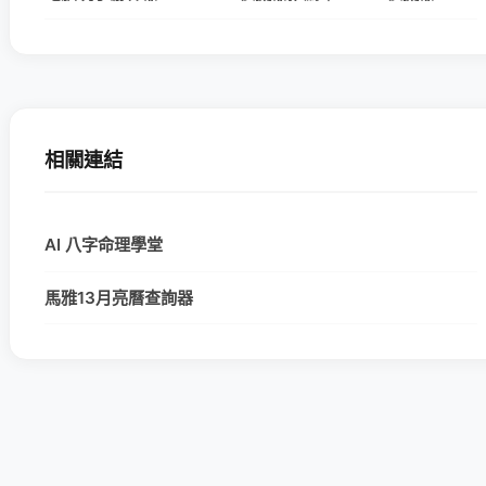
相關連結
AI 八字命理學堂
馬雅13月亮曆查詢器