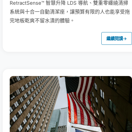
RetractSense™ 智慧升降 LDS 導航、雙重零纏繞清掃
系統與十合一自動清潔座，讓預算有限的人也能享受拖
完地板乾爽不留水漬的體驗。
繼續閱讀
→