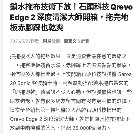
鎖水拖布技術下放！石頭科技 Qrevo
Edge 2 深度清潔大師開箱，拖完地
板赤腳踩也乾爽
2026/5/22
作者：
阿湯
分類：
開箱文 & 評測
掃拖機器人的拖地效果一直是消費者最在意的環節之
一，拖完地板殘留水漬、赤腳踩上去濕濕黏黏的體驗，
相信很多人都經歷過。上次開箱石頭科技旗艦機 Saros
20 Sonic 聲波騎士時，高頻震動搭配鎖水拖布帶來的
「即拖即乾」體驗讓不少人心動，但旗艦價格也讓一些
朋友猶豫，就有很多網友留言問有沒有更平價的選擇。
這次全台銷售第一掃地機器人品牌石頭科技推出的
Qrevo Edge 2 深度清潔大師，就是把鎖水拖布技術下
放到中階機種的答案，搭配 25,000Pa 吸力、