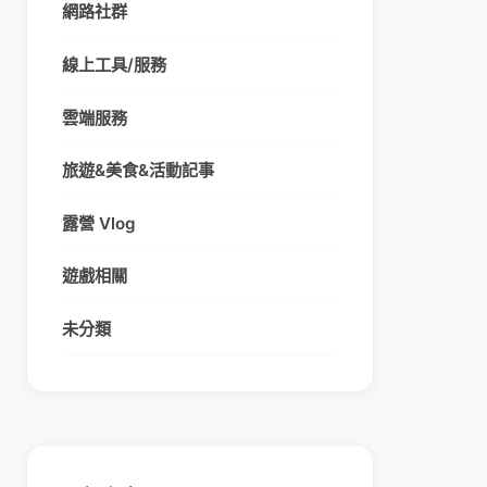
網路社群
線上工具/服務
雲端服務
旅遊&美食&活動記事
露營 Vlog
遊戲相關
未分類