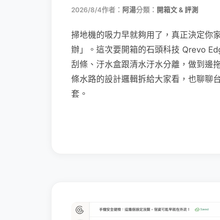
2026/8/4
作者：
阿湯
分類：
開箱文 & 評測
掃地機的吸力早就夠用了，真正決定你
辦」。這次要開箱的石頭科技 Qrevo Edg
刮條、汙水盒跟清水汙水分離，做到邊
條水路的設計邏輯拆給大家看，也聊聊
套。