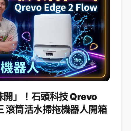
開」！石頭科技 Qrevo
搖滾天王 滾筒活水掃拖機器人開箱