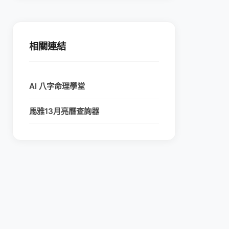
相關連結
AI 八字命理學堂
馬雅13月亮曆查詢器