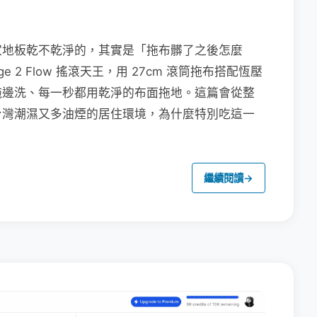
家地板乾不乾淨的，其實是「拖布髒了之後怎麼
e 2 Flow 搖滾天王，用 27cm 滾筒拖布搭配恆壓
拖邊洗、每一秒都用乾淨的布面拖地。這篇會從整
台灣潮濕又多油煙的居住環境，為什麼特別吃這一
繼續閱讀
→