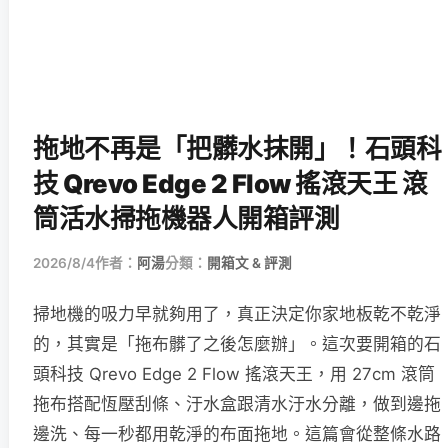
拖地不再是「把髒水抹開」！石頭科
技 Qrevo Edge 2 Flow 搖滾天王 滾
筒活水掃拖機器人開箱評測
2026/8/4
作者：
阿湯
分類：
開箱文 & 評測
掃地機的吸力早就夠用了，真正決定你家地板乾不乾淨
的，其實是「拖布髒了之後怎麼辦」。這次要開箱的石
頭科技 Qrevo Edge 2 Flow 搖滾天王，用 27cm 滾筒
拖布搭配恆壓刮條、汙水盒跟清水汙水分離，做到邊拖
邊洗、每一秒都用乾淨的布面拖地。這篇會從整條水路