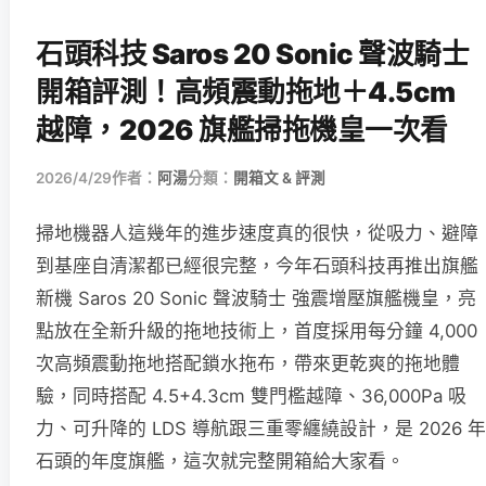
石頭科技 Saros 20 Sonic 聲波騎士
開箱評測！高頻震動拖地＋4.5cm
越障，2026 旗艦掃拖機皇一次看
2026/4/29
作者：
阿湯
分類：
開箱文 & 評測
掃地機器人這幾年的進步速度真的很快，從吸力、避障
到基座自清潔都已經很完整，今年石頭科技再推出旗艦
新機 Saros 20 Sonic 聲波騎士 強震增壓旗艦機皇，亮
點放在全新升級的拖地技術上，首度採用每分鐘 4,000
次高頻震動拖地搭配鎖水拖布，帶來更乾爽的拖地體
驗，同時搭配 4.5+4.3cm 雙門檻越障、36,000Pa 吸
力、可升降的 LDS 導航跟三重零纏繞設計，是 2026 年
石頭的年度旗艦，這次就完整開箱給大家看。