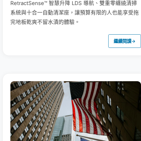
RetractSense™ 智慧升降 LDS 導航、雙重零纏繞清掃
系統與十合一自動清潔座，讓預算有限的人也能享受拖
完地板乾爽不留水漬的體驗。
繼續閱讀
→