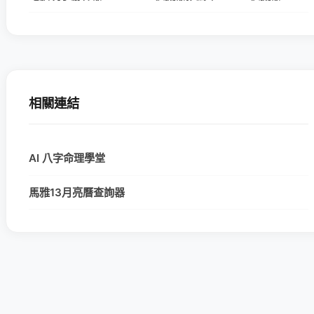
相關連結
AI 八字命理學堂
馬雅13月亮曆查詢器