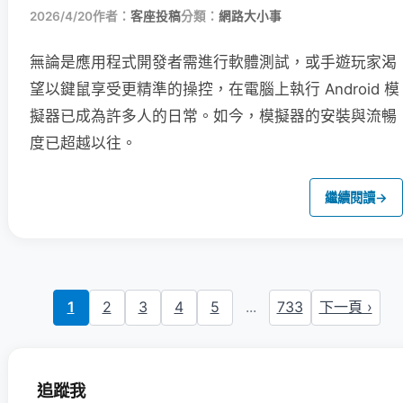
2026/4/20
作者：
客座投稿
分類：
網路大小事
無論是應用程式開發者需進行軟體測試，或手遊玩家渴
望以鍵鼠享受更精準的操控，在電腦上執行 Android 模
擬器已成為許多人的日常。如今，模擬器的安裝與流暢
度已超越以往。
繼續閱讀
→
1
2
3
4
5
...
733
下一頁 ›
追蹤我