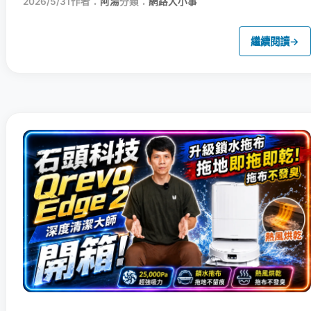
2026/5/31
作者：
阿湯
分類：
網路大小事
繼續閱讀
→