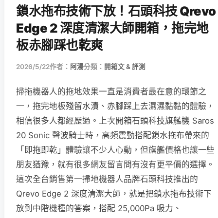
鎖水拖布技術下放！石頭科技 Qrevo
Edge 2 深度清潔大師開箱，拖完地
板赤腳踩也乾爽
2026/5/22
作者：
阿湯
分類：
開箱文 & 評測
掃拖機器人的拖地效果一直是消費者最在意的環節之
一，拖完地板殘留水漬、赤腳踩上去濕濕黏黏的體驗，
相信很多人都經歷過。上次開箱石頭科技旗艦機 Saros
20 Sonic 聲波騎士時，高頻震動搭配鎖水拖布帶來的
「即拖即乾」體驗讓不少人心動，但旗艦價格也讓一些
朋友猶豫，就有很多網友留言問有沒有更平價的選擇。
這次全台銷售第一掃地機器人品牌石頭科技推出的
Qrevo Edge 2 深度清潔大師，就是把鎖水拖布技術下
放到中階機種的答案，搭配 25,000Pa 吸力、