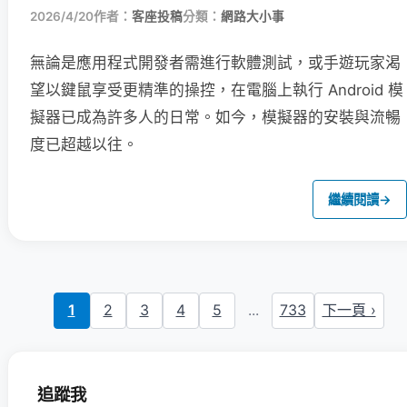
2026/4/20
作者：
客座投稿
分類：
網路大小事
無論是應用程式開發者需進行軟體測試，或手遊玩家渴
望以鍵鼠享受更精準的操控，在電腦上執行 Android 模
擬器已成為許多人的日常。如今，模擬器的安裝與流暢
度已超越以往。
繼續閱讀
→
1
2
3
4
5
...
733
下一頁 ›
追蹤我