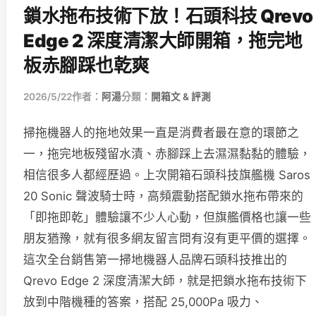
鎖水拖布技術下放！石頭科技 Qrevo
Edge 2 深度清潔大師開箱，拖完地
板赤腳踩也乾爽
2026/5/22
作者：
阿湯
分類：
開箱文 & 評測
掃拖機器人的拖地效果一直是消費者最在意的環節之
一，拖完地板殘留水漬、赤腳踩上去濕濕黏黏的體驗，
相信很多人都經歷過。上次開箱石頭科技旗艦機 Saros
20 Sonic 聲波騎士時，高頻震動搭配鎖水拖布帶來的
「即拖即乾」體驗讓不少人心動，但旗艦價格也讓一些
朋友猶豫，就有很多網友留言問有沒有更平價的選擇。
這次全台銷售第一掃地機器人品牌石頭科技推出的
Qrevo Edge 2 深度清潔大師，就是把鎖水拖布技術下
放到中階機種的答案，搭配 25,000Pa 吸力、