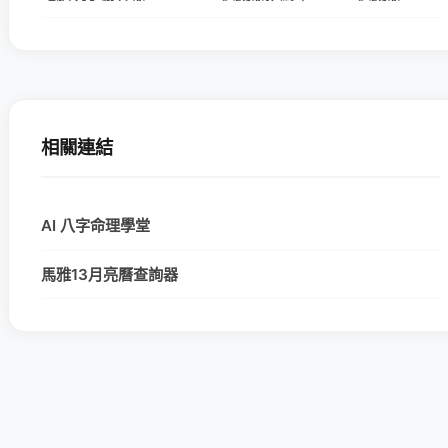
相關連結
AI 八字命理學堂
馬雅13月亮曆查詢器