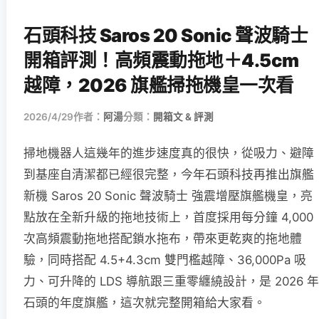
石頭科技 Saros 20 Sonic 聲波騎士
開箱評測！高頻震動拖地＋4.5cm
越障，2026 旗艦掃拖機皇一次看
2026/4/29
作者：
阿湯
分類：
開箱文 & 評測
掃地機器人這幾年的進步速度真的很快，從吸力、避障
到基座自清潔都已經很完整，今年石頭科技再推出旗艦
新機 Saros 20 Sonic 聲波騎士 強震增壓旗艦機皇，亮
點放在全新升級的拖地技術上，首度採用每分鐘 4,000
次高頻震動拖地搭配鎖水拖布，帶來更乾爽的拖地體
驗，同時搭配 4.5+4.3cm 雙門檻越障、36,000Pa 吸
力、可升降的 LDS 導航跟三重零纏繞設計，是 2026 年
石頭的年度旗艦，這次就完整開箱給大家看。