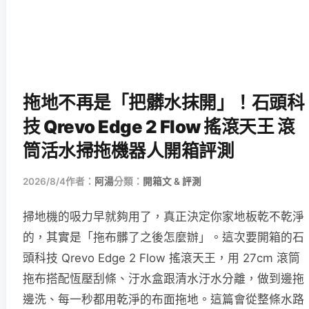
拖地不再是「把髒水抹開」！石頭科
技 Qrevo Edge 2 Flow 搖滾天王 滾
筒活水掃拖機器人開箱評測
2026/8/4
作者：
阿湯
分類：
開箱文 & 評測
掃地機的吸力早就夠用了，真正決定你家地板乾不乾淨
的，其實是「拖布髒了之後怎麼辦」。這次要開箱的石
頭科技 Qrevo Edge 2 Flow 搖滾天王，用 27cm 滾筒
拖布搭配恆壓刮條、汙水盒跟清水汙水分離，做到邊拖
邊洗、每一秒都用乾淨的布面拖地。這篇會從整條水路