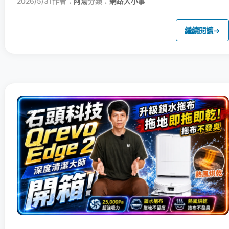
2026/5/31
作者：
阿湯
分類：
網路大小事
繼續閱讀
→