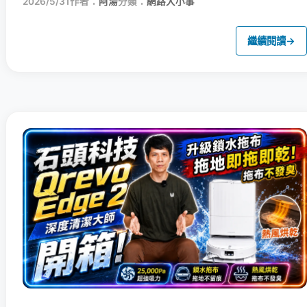
2026/5/31
作者：
阿湯
分類：
網路大小事
繼續閱讀
→