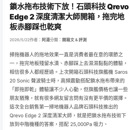
鎖水拖布技術下放！石頭科技 Qrevo
Edge 2 深度清潔大師開箱，拖完地
板赤腳踩也乾爽
2026/5/22
作者：
阿湯
分類：
開箱文 & 評測
掃拖機器人的拖地效果一直是消費者最在意的環節之
一，拖完地板殘留水漬、赤腳踩上去濕濕黏黏的體驗，
相信很多人都經歷過。上次開箱石頭科技旗艦機 Saros
20 Sonic 聲波騎士時，高頻震動搭配鎖水拖布帶來的
「即拖即乾」體驗讓不少人心動，但旗艦價格也讓一些
朋友猶豫，就有很多網友留言問有沒有更平價的選擇。
這次全台銷售第一掃地機器人品牌石頭科技推出的
Qrevo Edge 2 深度清潔大師，就是把鎖水拖布技術下
放到中階機種的答案，搭配 25,000Pa 吸力、