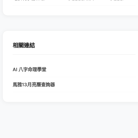
相關連結
AI 八字命理學堂
馬雅13月亮曆查詢器