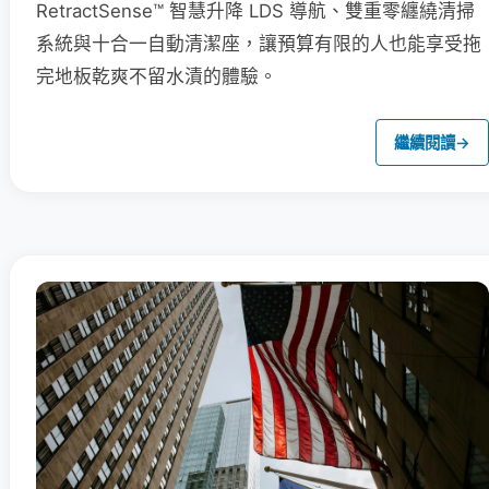
RetractSense™ 智慧升降 LDS 導航、雙重零纏繞清掃
系統與十合一自動清潔座，讓預算有限的人也能享受拖
完地板乾爽不留水漬的體驗。
繼續閱讀
→