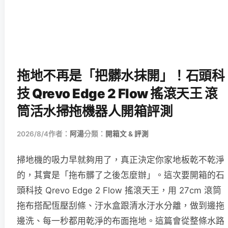
拖地不再是「把髒水抹開」！石頭科
技 Qrevo Edge 2 Flow 搖滾天王 滾
筒活水掃拖機器人開箱評測
2026/8/4
作者：
阿湯
分類：
開箱文 & 評測
掃地機的吸力早就夠用了，真正決定你家地板乾不乾淨
的，其實是「拖布髒了之後怎麼辦」。這次要開箱的石
頭科技 Qrevo Edge 2 Flow 搖滾天王，用 27cm 滾筒
拖布搭配恆壓刮條、汙水盒跟清水汙水分離，做到邊拖
邊洗、每一秒都用乾淨的布面拖地。這篇會從整條水路