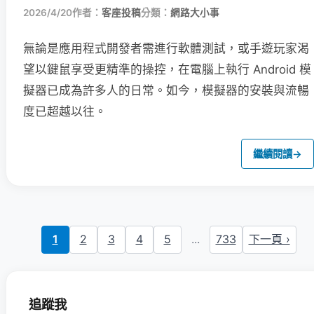
2026/4/20
作者：
客座投稿
分類：
網路大小事
無論是應用程式開發者需進行軟體測試，或手遊玩家渴
望以鍵鼠享受更精準的操控，在電腦上執行 Android 模
擬器已成為許多人的日常。如今，模擬器的安裝與流暢
度已超越以往。
繼續閱讀
→
1
2
3
4
5
...
733
下一頁 ›
追蹤我