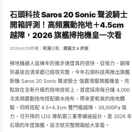
石頭科技 Saros 20 Sonic 聲波騎士
開箱評測！高頻震動拖地＋4.5cm
越障，2026 旗艦掃拖機皇一次看
2026/4/29
作者：
阿湯
分類：
開箱文 & 評測
掃地機器人這幾年的進步速度真的很快，從吸力、避障
到基座自清潔都已經很完整，今年石頭科技再推出旗艦
新機 Saros 20 Sonic 聲波騎士 強震增壓旗艦機皇，亮
點放在全新升級的拖地技術上，首度採用每分鐘 4,000
次高頻震動拖地搭配鎖水拖布，帶來更乾爽的拖地體
驗，同時搭配 4.5+4.3cm 雙門檻越障、36,000Pa 吸
力、可升降的 LDS 導航跟三重零纏繞設計，是 2026 年
石頭的年度旗艦，這次就完整開箱給大家看。