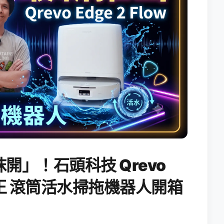
開」！石頭科技 Qrevo
搖滾天王 滾筒活水掃拖機器人開箱