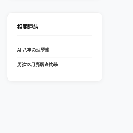
相關連結
AI 八字命理學堂
馬雅13月亮曆查詢器