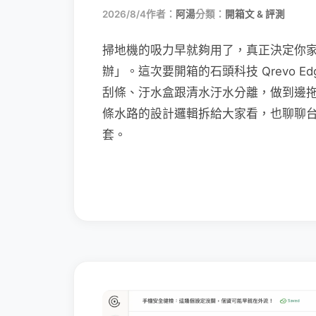
2026/8/4
作者：
阿湯
分類：
開箱文 & 評測
掃地機的吸力早就夠用了，真正決定你
辦」。這次要開箱的石頭科技 Qrevo Edg
刮條、汙水盒跟清水汙水分離，做到邊
條水路的設計邏輯拆給大家看，也聊聊
套。