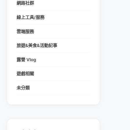
網路社群
線上工具/服務
雲端服務
旅遊&美食&活動記事
露營 Vlog
遊戲相關
未分類