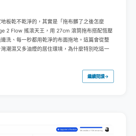
家地板乾不乾淨的，其實是「拖布髒了之後怎麼
e 2 Flow 搖滾天王，用 27cm 滾筒拖布搭配恆壓
拖邊洗、每一秒都用乾淨的布面拖地。這篇會從整
台灣潮濕又多油煙的居住環境，為什麼特別吃這一
繼續閱讀
→