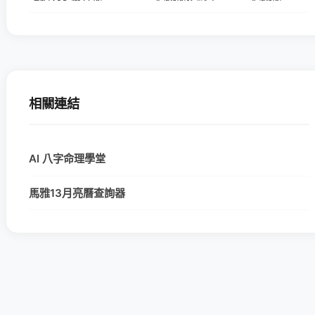
相關連結
AI 八字命理學堂
馬雅13月亮曆查詢器