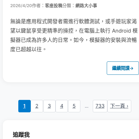
2026/4/20
作者：
客座投稿
分類：
網路大小事
無論是應用程式開發者需進行軟體測試，或手遊玩家渴
望以鍵鼠享受更精準的操控，在電腦上執行 Android 模
擬器已成為許多人的日常。如今，模擬器的安裝與流暢
度已超越以往。
繼續閱讀
→
1
2
3
4
5
...
733
下一頁 ›
追蹤我