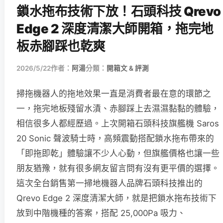
鎖水拖布技術下放！石頭科技 Qrevo
Edge 2 深度清潔大師開箱，拖完地
板赤腳踩也乾爽
2026/5/22
作者：
阿湯
分類：
開箱文 & 評測
掃拖機器人的拖地效果一直是消費者最在意的環節之
一，拖完地板殘留水漬、赤腳踩上去濕濕黏黏的體驗，
相信很多人都經歷過。上次開箱石頭科技旗艦機 Saros
20 Sonic 聲波騎士時，高頻震動搭配鎖水拖布帶來的
「即拖即乾」體驗讓不少人心動，但旗艦價格也讓一些
朋友猶豫，就有很多網友留言問有沒有更平價的選擇。
這次全台銷售第一掃地機器人品牌石頭科技推出的
Qrevo Edge 2 深度清潔大師，就是把鎖水拖布技術下
放到中階機種的答案，搭配 25,000Pa 吸力、