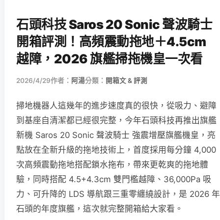
石頭科技 Saros 20 Sonic 聲波騎士
開箱評測！高頻震動拖地＋4.5cm
越障，2026 旗艦掃拖機皇一次看
2026/4/29
作者：
阿湯
分類：
開箱文 & 評測
掃地機器人這幾年的進步速度真的很快，從吸力、避障
到基座自清潔都已經很完整，今年石頭科技再推出旗艦
新機 Saros 20 Sonic 聲波騎士 強震增壓旗艦機皇，亮
點放在全新升級的拖地技術上，首度採用每分鐘 4,000
次高頻震動拖地搭配鎖水拖布，帶來更乾爽的拖地體
驗，同時搭配 4.5+4.3cm 雙門檻越障、36,000Pa 吸
力、可升降的 LDS 導航跟三重零纏繞設計，是 2026 年
石頭的年度旗艦，這次就完整開箱給大家看。