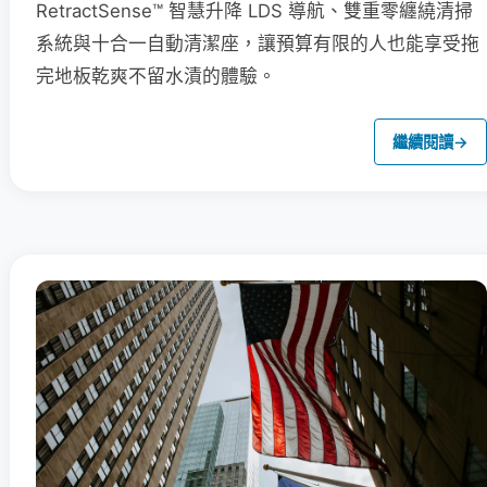
RetractSense™ 智慧升降 LDS 導航、雙重零纏繞清掃
系統與十合一自動清潔座，讓預算有限的人也能享受拖
完地板乾爽不留水漬的體驗。
繼續閱讀
→