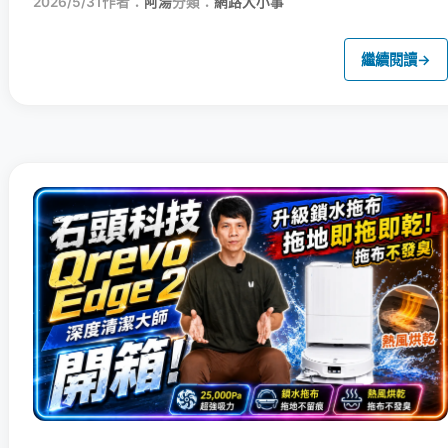
2026/5/31
作者：
阿湯
分類：
網路大小事
繼續閱讀
→