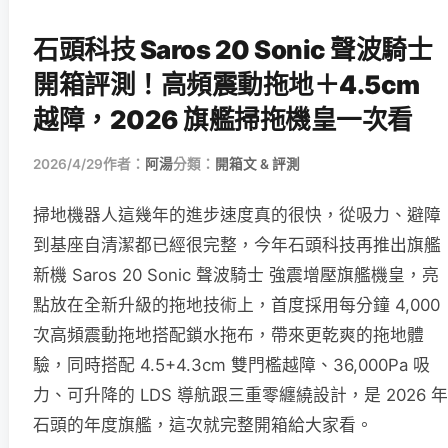
石頭科技 Saros 20 Sonic 聲波騎士
開箱評測！高頻震動拖地＋4.5cm
越障，2026 旗艦掃拖機皇一次看
2026/4/29
作者：
阿湯
分類：
開箱文 & 評測
掃地機器人這幾年的進步速度真的很快，從吸力、避障
到基座自清潔都已經很完整，今年石頭科技再推出旗艦
新機 Saros 20 Sonic 聲波騎士 強震增壓旗艦機皇，亮
點放在全新升級的拖地技術上，首度採用每分鐘 4,000
次高頻震動拖地搭配鎖水拖布，帶來更乾爽的拖地體
驗，同時搭配 4.5+4.3cm 雙門檻越障、36,000Pa 吸
力、可升降的 LDS 導航跟三重零纏繞設計，是 2026 年
石頭的年度旗艦，這次就完整開箱給大家看。