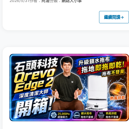
2026/5/31
作者：
阿湯
分類：
網路大小事
繼續閱讀
→