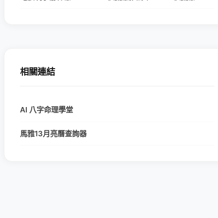
相關連結
AI 八字命理學堂
馬雅13月亮曆查詢器