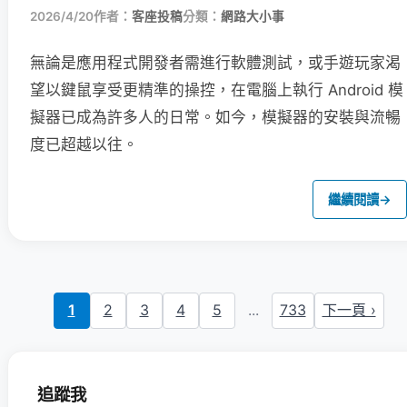
2026/4/20
作者：
客座投稿
分類：
網路大小事
無論是應用程式開發者需進行軟體測試，或手遊玩家渴
望以鍵鼠享受更精準的操控，在電腦上執行 Android 模
擬器已成為許多人的日常。如今，模擬器的安裝與流暢
度已超越以往。
繼續閱讀
→
1
2
3
4
5
...
733
下一頁 ›
追蹤我