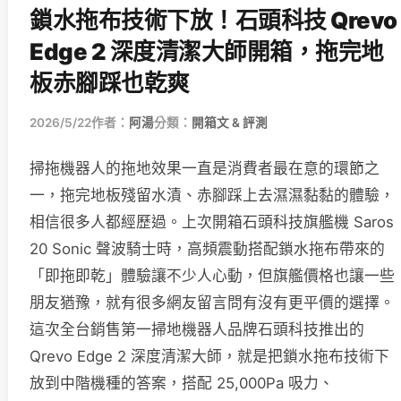
鎖水拖布技術下放！石頭科技 Qrevo
Edge 2 深度清潔大師開箱，拖完地
板赤腳踩也乾爽
2026/5/22
作者：
阿湯
分類：
開箱文 & 評測
掃拖機器人的拖地效果一直是消費者最在意的環節之
一，拖完地板殘留水漬、赤腳踩上去濕濕黏黏的體驗，
相信很多人都經歷過。上次開箱石頭科技旗艦機 Saros
20 Sonic 聲波騎士時，高頻震動搭配鎖水拖布帶來的
「即拖即乾」體驗讓不少人心動，但旗艦價格也讓一些
朋友猶豫，就有很多網友留言問有沒有更平價的選擇。
這次全台銷售第一掃地機器人品牌石頭科技推出的
Qrevo Edge 2 深度清潔大師，就是把鎖水拖布技術下
放到中階機種的答案，搭配 25,000Pa 吸力、