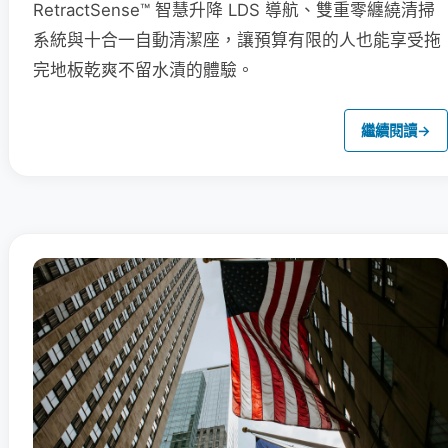
RetractSense™ 智慧升降 LDS 導航、雙重零纏繞清掃
系統與十合一自動清潔座，讓預算有限的人也能享受拖
完地板乾爽不留水漬的體驗。
繼續閱讀
→