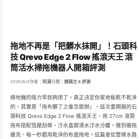
拖地不再是「把髒水抹開」！石頭科
技 Qrevo Edge 2 Flow 搖滾天王 滾
筒活水掃拖機器人開箱評測
2026/8/4
作者：
阿湯
分類：
開箱文 & 評測
掃地機的吸力早就夠用了，真正決定你家地板乾不乾淨
的，其實是「拖布髒了之後怎麼辦」。這次要開箱的石
頭科技 Qrevo Edge 2 Flow 搖滾天王，用 27cm 滾筒
拖布搭配恆壓刮條、汙水盒跟清水汙水分離，做到邊拖
邊洗、每一秒都用乾淨的布面拖地。這篇會從整條水路