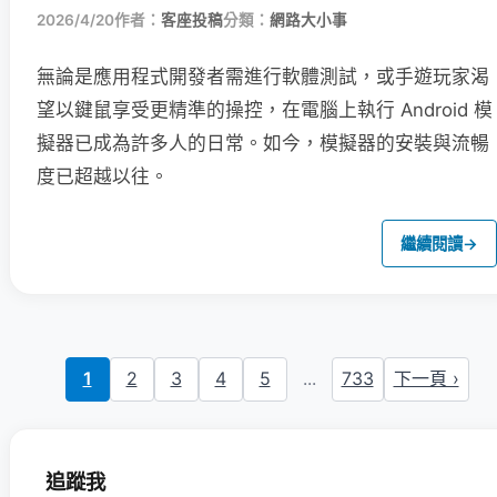
2026/4/20
作者：
客座投稿
分類：
網路大小事
無論是應用程式開發者需進行軟體測試，或手遊玩家渴
望以鍵鼠享受更精準的操控，在電腦上執行 Android 模
擬器已成為許多人的日常。如今，模擬器的安裝與流暢
度已超越以往。
繼續閱讀
→
1
2
3
4
5
...
733
下一頁 ›
追蹤我