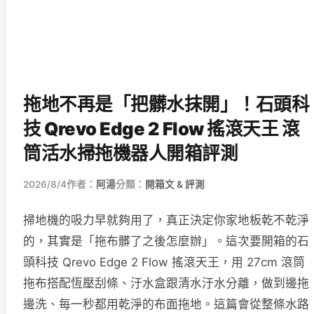
拖地不再是「把髒水抹開」！石頭科
技 Qrevo Edge 2 Flow 搖滾天王 滾
筒活水掃拖機器人開箱評測
2026/8/4
作者：
阿湯
分類：
開箱文 & 評測
掃地機的吸力早就夠用了，真正決定你家地板乾不乾淨
的，其實是「拖布髒了之後怎麼辦」。這次要開箱的石
頭科技 Qrevo Edge 2 Flow 搖滾天王，用 27cm 滾筒
拖布搭配恆壓刮條、汙水盒跟清水汙水分離，做到邊拖
邊洗、每一秒都用乾淨的布面拖地。這篇會從整條水路