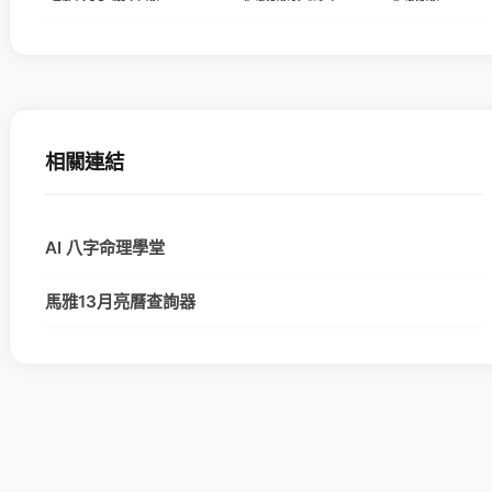
相關連結
AI 八字命理學堂
馬雅13月亮曆查詢器