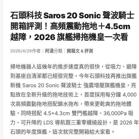
石頭科技 Saros 20 Sonic 聲波騎士
開箱評測！高頻震動拖地＋4.5cm
越障，2026 旗艦掃拖機皇一次看
2026/4/29
作者：
阿湯
分類：
開箱文 & 評測
掃地機器人這幾年的進步速度真的很快，從吸力、避障
到基座自清潔都已經很完整，今年石頭科技再推出旗艦
新機 Saros 20 Sonic 聲波騎士 強震增壓旗艦機皇，亮
點放在全新升級的拖地技術上，首度採用每分鐘 4,000
次高頻震動拖地搭配鎖水拖布，帶來更乾爽的拖地體
驗，同時搭配 4.5+4.3cm 雙門檻越障、36,000Pa 吸
力、可升降的 LDS 導航跟三重零纏繞設計，是 2026 年
石頭的年度旗艦，這次就完整開箱給大家看。