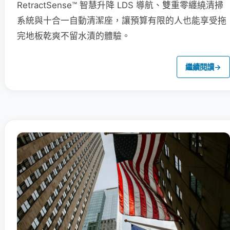
RetractSense™ 智慧升降 LDS 導航、雙重零纏繞清掃
系統與十合一自動清潔座，讓預算有限的人也能享受拖
完地板乾爽不留水漬的體驗。
繼續閱讀
→