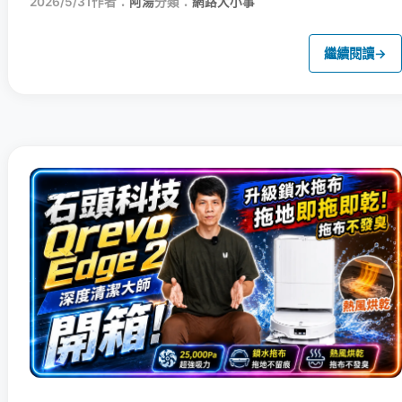
2026/5/31
作者：
阿湯
分類：
網路大小事
繼續閱讀
→