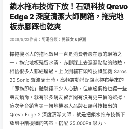
鎖水拖布技術下放！石頭科技 Qrevo
Edge 2 深度清潔大師開箱，拖完地
板赤腳踩也乾爽
2026/5/22
作者：
阿湯
分類：
開箱文 & 評測
掃拖機器人的拖地效果一直是消費者最在意的環節之
一，拖完地板殘留水漬、赤腳踩上去濕濕黏黏的體驗，
相信很多人都經歷過。上次開箱石頭科技旗艦機 Saros
20 Sonic 聲波騎士時，高頻震動搭配鎖水拖布帶來的
「即拖即乾」體驗讓不少人心動，但旗艦價格也讓一些
朋友猶豫，就有很多網友留言問有沒有更平價的選擇。
這次全台銷售第一掃地機器人品牌石頭科技推出的
Qrevo Edge 2 深度清潔大師，就是把鎖水拖布技術下
放到中階機種的答案，搭配 25,000Pa 吸力、