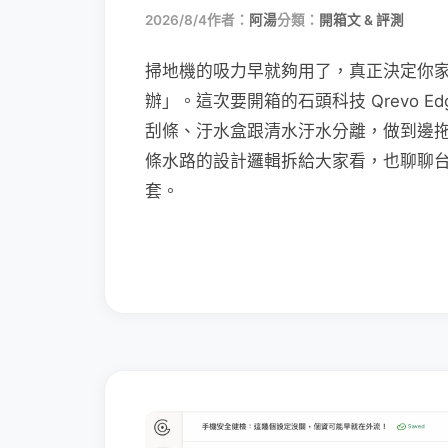
2026/8/4
作者：
阿湯
分類：
開箱文 & 評測
掃地機的吸力早就夠用了，真正決定你
辦」。這次要開箱的石頭科技 Qrevo Edg
刮條、汙水盒跟清水汙水分離，做到邊
條水路的設計邏輯拆給大家看，也聊聊
套。