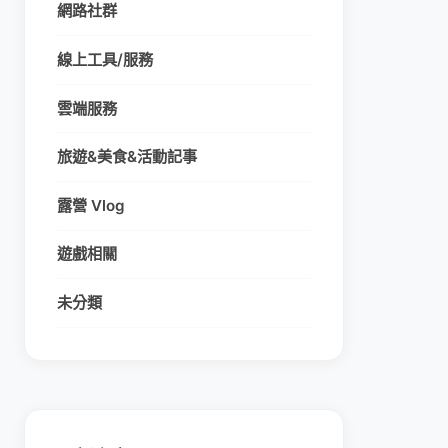
網路社群
線上工具/服務
雲端服務
旅遊&美食&活動記事
露營 Vlog
遊戲相關
未分類