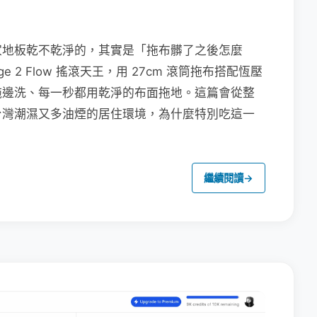
家地板乾不乾淨的，其實是「拖布髒了之後怎麼
e 2 Flow 搖滾天王，用 27cm 滾筒拖布搭配恆壓
拖邊洗、每一秒都用乾淨的布面拖地。這篇會從整
台灣潮濕又多油煙的居住環境，為什麼特別吃這一
繼續閱讀
→