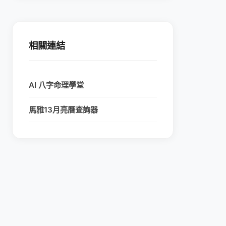
相關連結
AI 八字命理學堂
馬雅13月亮曆查詢器