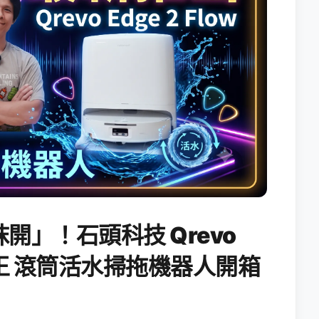
開」！石頭科技 Qrevo
搖滾天王 滾筒活水掃拖機器人開箱