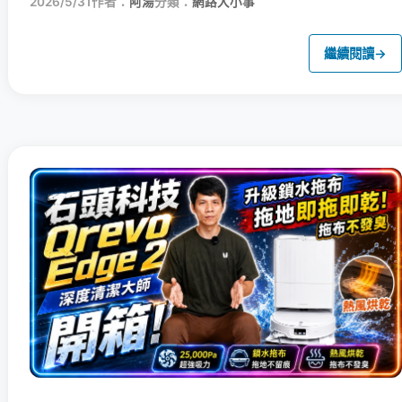
2026/5/31
作者：
阿湯
分類：
網路大小事
繼續閱讀
→