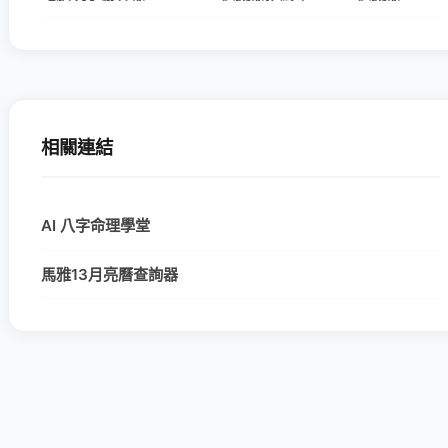
相關連結
AI 八字命理學堂
馬雅13月亮曆查詢器