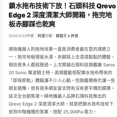
鎖水拖布技術下放！石頭科技 Qrevo
Edge 2 深度清潔大師開箱，拖完地
板赤腳踩也乾爽
2026/5/22
作者：
阿湯
分類：
開箱文 & 評測
掃拖機器人的拖地效果一直是消費者最在意的環節之
一，拖完地板殘留水漬、赤腳踩上去濕濕黏黏的體驗，
相信很多人都經歷過。上次開箱石頭科技旗艦機 Saros
20 Sonic 聲波騎士時，高頻震動搭配鎖水拖布帶來的
「即拖即乾」體驗讓不少人心動，但旗艦價格也讓一些
朋友猶豫，就有很多網友留言問有沒有更平價的選擇。
這次全台銷售第一掃地機器人品牌石頭科技推出的
Qrevo Edge 2 深度清潔大師，就是把鎖水拖布技術下
放到中階機種的答案，搭配 25,000Pa 吸力、