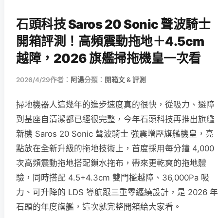
石頭科技 Saros 20 Sonic 聲波騎士
開箱評測！高頻震動拖地＋4.5cm
越障，2026 旗艦掃拖機皇一次看
2026/4/29
作者：
阿湯
分類：
開箱文 & 評測
掃地機器人這幾年的進步速度真的很快，從吸力、避障
到基座自清潔都已經很完整，今年石頭科技再推出旗艦
新機 Saros 20 Sonic 聲波騎士 強震增壓旗艦機皇，亮
點放在全新升級的拖地技術上，首度採用每分鐘 4,000
次高頻震動拖地搭配鎖水拖布，帶來更乾爽的拖地體
驗，同時搭配 4.5+4.3cm 雙門檻越障、36,000Pa 吸
力、可升降的 LDS 導航跟三重零纏繞設計，是 2026 年
石頭的年度旗艦，這次就完整開箱給大家看。