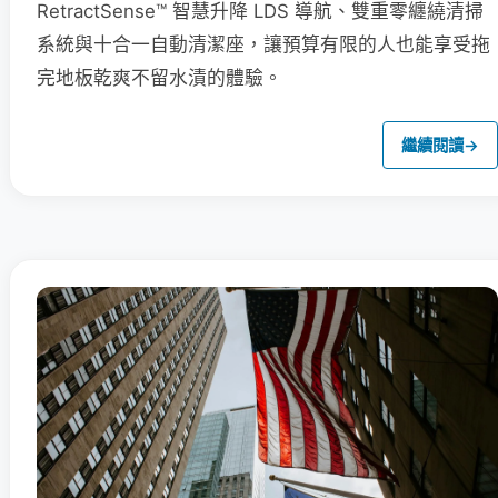
RetractSense™ 智慧升降 LDS 導航、雙重零纏繞清掃
系統與十合一自動清潔座，讓預算有限的人也能享受拖
完地板乾爽不留水漬的體驗。
繼續閱讀
→