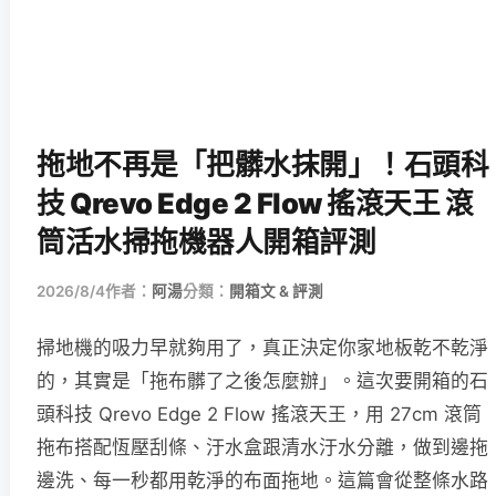
拖地不再是「把髒水抹開」！石頭科
技 Qrevo Edge 2 Flow 搖滾天王 滾
筒活水掃拖機器人開箱評測
2026/8/4
作者：
阿湯
分類：
開箱文 & 評測
掃地機的吸力早就夠用了，真正決定你家地板乾不乾淨
的，其實是「拖布髒了之後怎麼辦」。這次要開箱的石
頭科技 Qrevo Edge 2 Flow 搖滾天王，用 27cm 滾筒
拖布搭配恆壓刮條、汙水盒跟清水汙水分離，做到邊拖
邊洗、每一秒都用乾淨的布面拖地。這篇會從整條水路