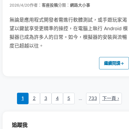
2026/4/20
作者：
客座投稿
分類：
網路大小事
無論是應用程式開發者需進行軟體測試，或手遊玩家渴
望以鍵鼠享受更精準的操控，在電腦上執行 Android 模
擬器已成為許多人的日常。如今，模擬器的安裝與流暢
度已超越以往。
繼續閱讀
→
1
2
3
4
5
...
733
下一頁 ›
追蹤我