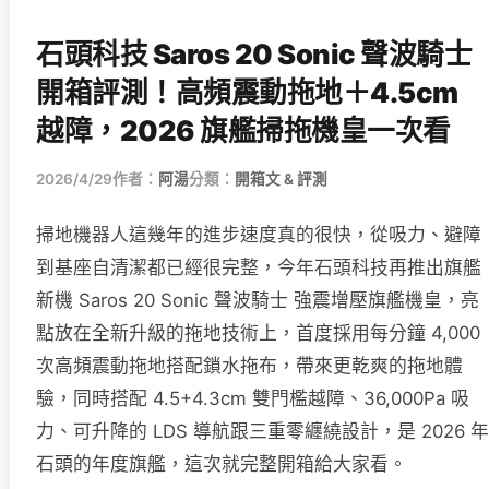
石頭科技 Saros 20 Sonic 聲波騎士
開箱評測！高頻震動拖地＋4.5cm
越障，2026 旗艦掃拖機皇一次看
2026/4/29
作者：
阿湯
分類：
開箱文 & 評測
掃地機器人這幾年的進步速度真的很快，從吸力、避障
到基座自清潔都已經很完整，今年石頭科技再推出旗艦
新機 Saros 20 Sonic 聲波騎士 強震增壓旗艦機皇，亮
點放在全新升級的拖地技術上，首度採用每分鐘 4,000
次高頻震動拖地搭配鎖水拖布，帶來更乾爽的拖地體
驗，同時搭配 4.5+4.3cm 雙門檻越障、36,000Pa 吸
力、可升降的 LDS 導航跟三重零纏繞設計，是 2026 年
石頭的年度旗艦，這次就完整開箱給大家看。