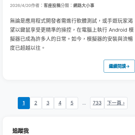
2026/4/20
作者：
客座投稿
分類：
網路大小事
無論是應用程式開發者需進行軟體測試，或手遊玩家渴
望以鍵鼠享受更精準的操控，在電腦上執行 Android 模
擬器已成為許多人的日常。如今，模擬器的安裝與流暢
度已超越以往。
繼續閱讀
→
1
2
3
4
5
...
733
下一頁 ›
追蹤我