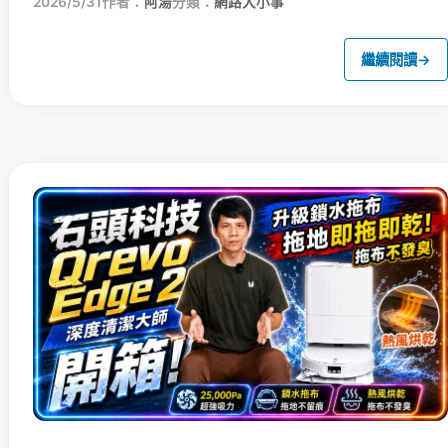
2026/5/31
作者：
阿湯
分類：
網路大小事
繼續閱讀
→