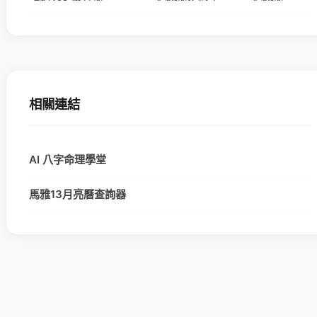
相關連結
AI 八字命理學堂
馬雅13月亮曆查詢器