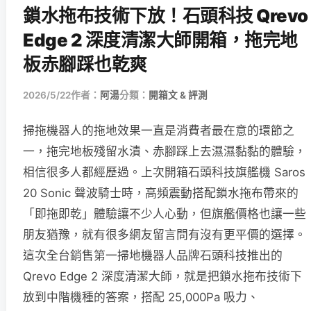
鎖水拖布技術下放！石頭科技 Qrevo
Edge 2 深度清潔大師開箱，拖完地
板赤腳踩也乾爽
2026/5/22
作者：
阿湯
分類：
開箱文 & 評測
掃拖機器人的拖地效果一直是消費者最在意的環節之
一，拖完地板殘留水漬、赤腳踩上去濕濕黏黏的體驗，
相信很多人都經歷過。上次開箱石頭科技旗艦機 Saros
20 Sonic 聲波騎士時，高頻震動搭配鎖水拖布帶來的
「即拖即乾」體驗讓不少人心動，但旗艦價格也讓一些
朋友猶豫，就有很多網友留言問有沒有更平價的選擇。
這次全台銷售第一掃地機器人品牌石頭科技推出的
Qrevo Edge 2 深度清潔大師，就是把鎖水拖布技術下
放到中階機種的答案，搭配 25,000Pa 吸力、