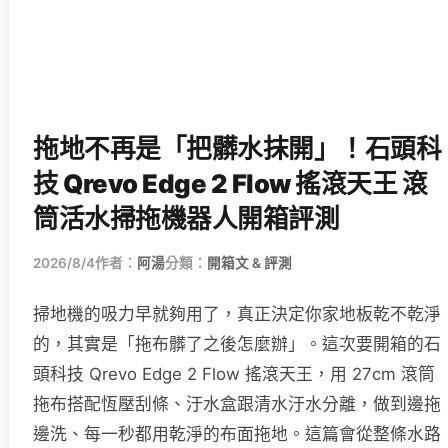
拖地不再是「把髒水抹開」！石頭科
技 Qrevo Edge 2 Flow 搖滾天王 滾
筒活水掃拖機器人開箱評測
2026/8/4
作者：
阿湯
分類：
開箱文 & 評測
掃地機的吸力早就夠用了，真正決定你家地板乾不乾淨
的，其實是「拖布髒了之後怎麼辦」。這次要開箱的石
頭科技 Qrevo Edge 2 Flow 搖滾天王，用 27cm 滾筒
拖布搭配恆壓刮條、汙水盒跟清水汙水分離，做到邊拖
邊洗、每一秒都用乾淨的布面拖地。這篇會從整條水路