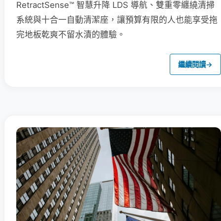
RetractSense™ 智慧升降 LDS 導航、雙重零纏繞清掃
系統與十合一自動清潔座，讓預算有限的人也能享受拖
完地板乾爽不留水漬的體驗。
繼續閱讀
→