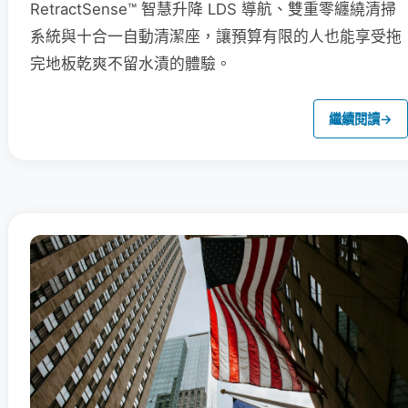
RetractSense™ 智慧升降 LDS 導航、雙重零纏繞清掃
系統與十合一自動清潔座，讓預算有限的人也能享受拖
完地板乾爽不留水漬的體驗。
繼續閱讀
→