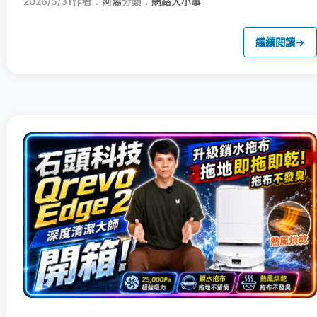
2026/5/31
作者：
阿湯
分類：
網路大小事
繼續閱讀
→