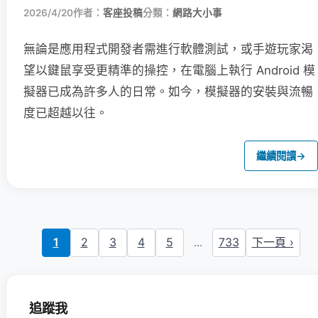
2026/4/20
作者：
客座投稿
分類：
網路大小事
無論是應用程式開發者需進行軟體測試，或手遊玩家渴
望以鍵鼠享受更精準的操控，在電腦上執行 Android 模
擬器已成為許多人的日常。如今，模擬器的安裝與流暢
度已超越以往。
繼續閱讀
→
1
2
3
4
5
...
733
下一頁 ›
追蹤我