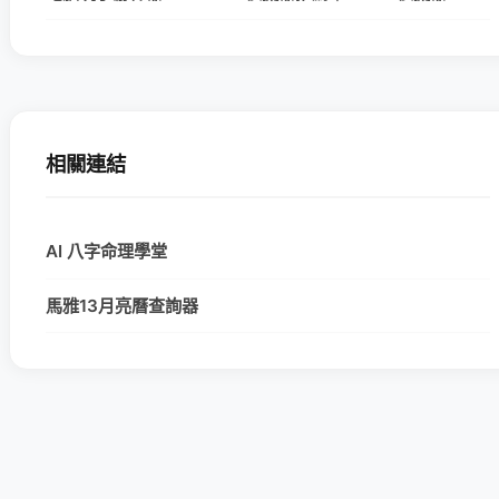
相關連結
AI 八字命理學堂
馬雅13月亮曆查詢器