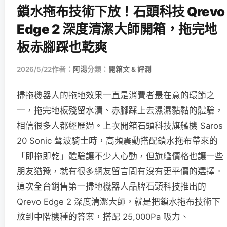
鎖水拖布技術下放！石頭科技 Qrevo
Edge 2 深度清潔大師開箱，拖完地
板赤腳踩也乾爽
2026/5/22
作者：
阿湯
分類：
開箱文 & 評測
掃拖機器人的拖地效果一直是消費者最在意的環節之
一，拖完地板殘留水漬、赤腳踩上去濕濕黏黏的體驗，
相信很多人都經歷過。上次開箱石頭科技旗艦機 Saros
20 Sonic 聲波騎士時，高頻震動搭配鎖水拖布帶來的
「即拖即乾」體驗讓不少人心動，但旗艦價格也讓一些
朋友猶豫，就有很多網友留言問有沒有更平價的選擇。
這次全台銷售第一掃地機器人品牌石頭科技推出的
Qrevo Edge 2 深度清潔大師，就是把鎖水拖布技術下
放到中階機種的答案，搭配 25,000Pa 吸力、