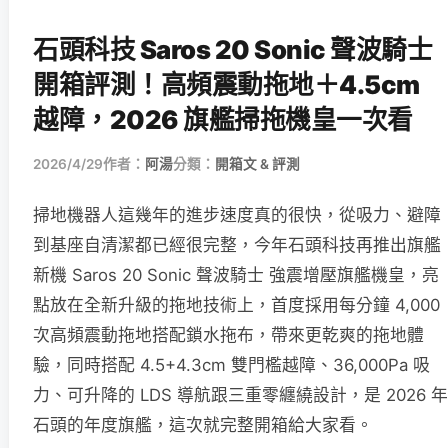
石頭科技 Saros 20 Sonic 聲波騎士
開箱評測！高頻震動拖地＋4.5cm
越障，2026 旗艦掃拖機皇一次看
2026/4/29
作者：
阿湯
分類：
開箱文 & 評測
掃地機器人這幾年的進步速度真的很快，從吸力、避障
到基座自清潔都已經很完整，今年石頭科技再推出旗艦
新機 Saros 20 Sonic 聲波騎士 強震增壓旗艦機皇，亮
點放在全新升級的拖地技術上，首度採用每分鐘 4,000
次高頻震動拖地搭配鎖水拖布，帶來更乾爽的拖地體
驗，同時搭配 4.5+4.3cm 雙門檻越障、36,000Pa 吸
力、可升降的 LDS 導航跟三重零纏繞設計，是 2026 年
石頭的年度旗艦，這次就完整開箱給大家看。