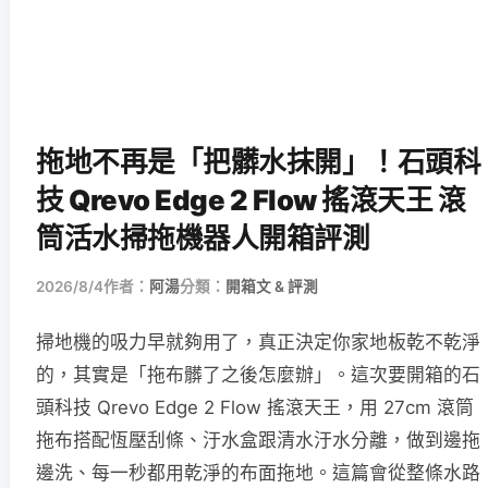
拖地不再是「把髒水抹開」！石頭科
技 Qrevo Edge 2 Flow 搖滾天王 滾
筒活水掃拖機器人開箱評測
2026/8/4
作者：
阿湯
分類：
開箱文 & 評測
掃地機的吸力早就夠用了，真正決定你家地板乾不乾淨
的，其實是「拖布髒了之後怎麼辦」。這次要開箱的石
頭科技 Qrevo Edge 2 Flow 搖滾天王，用 27cm 滾筒
拖布搭配恆壓刮條、汙水盒跟清水汙水分離，做到邊拖
邊洗、每一秒都用乾淨的布面拖地。這篇會從整條水路