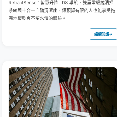
RetractSense™ 智慧升降 LDS 導航、雙重零纏繞清掃
系統與十合一自動清潔座，讓預算有限的人也能享受拖
完地板乾爽不留水漬的體驗。
繼續閱讀
→