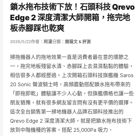
鎖水拖布技術下放！石頭科技 Qrevo
Edge 2 深度清潔大師開箱，拖完地
板赤腳踩也乾爽
2026/5/22
作者：
阿湯
分類：
開箱文 & 評測
掃拖機器人的拖地效果一直是消費者最在意的環節之
一，拖完地板殘留水漬、赤腳踩上去濕濕黏黏的體驗，
相信很多人都經歷過。上次開箱石頭科技旗艦機 Saros
20 Sonic 聲波騎士時，高頻震動搭配鎖水拖布帶來的
「即拖即乾」體驗讓不少人心動，但旗艦價格也讓一些
朋友猶豫，就有很多網友留言問有沒有更平價的選擇。
這次全台銷售第一掃地機器人品牌石頭科技推出的
Qrevo Edge 2 深度清潔大師，就是把鎖水拖布技術下
放到中階機種的答案，搭配 25,000Pa 吸力、