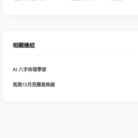
相關連結
AI 八字命理學堂
馬雅13月亮曆查詢器