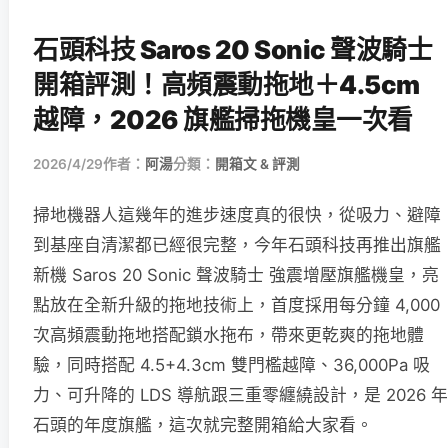
石頭科技 Saros 20 Sonic 聲波騎士
開箱評測！高頻震動拖地＋4.5cm
越障，2026 旗艦掃拖機皇一次看
2026/4/29
作者：
阿湯
分類：
開箱文 & 評測
掃地機器人這幾年的進步速度真的很快，從吸力、避障
到基座自清潔都已經很完整，今年石頭科技再推出旗艦
新機 Saros 20 Sonic 聲波騎士 強震增壓旗艦機皇，亮
點放在全新升級的拖地技術上，首度採用每分鐘 4,000
次高頻震動拖地搭配鎖水拖布，帶來更乾爽的拖地體
驗，同時搭配 4.5+4.3cm 雙門檻越障、36,000Pa 吸
力、可升降的 LDS 導航跟三重零纏繞設計，是 2026 年
石頭的年度旗艦，這次就完整開箱給大家看。