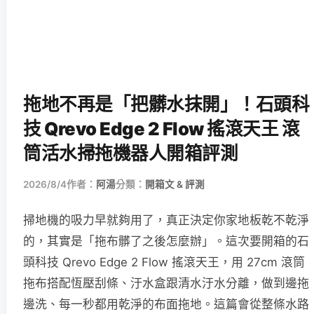
拖地不再是「把髒水抹開」！石頭科
技 Qrevo Edge 2 Flow 搖滾天王 滾
筒活水掃拖機器人開箱評測
2026/8/4
作者：
阿湯
分類：
開箱文 & 評測
掃地機的吸力早就夠用了，真正決定你家地板乾不乾淨
的，其實是「拖布髒了之後怎麼辦」。這次要開箱的石
頭科技 Qrevo Edge 2 Flow 搖滾天王，用 27cm 滾筒
拖布搭配恆壓刮條、汙水盒跟清水汙水分離，做到邊拖
邊洗、每一秒都用乾淨的布面拖地。這篇會從整條水路