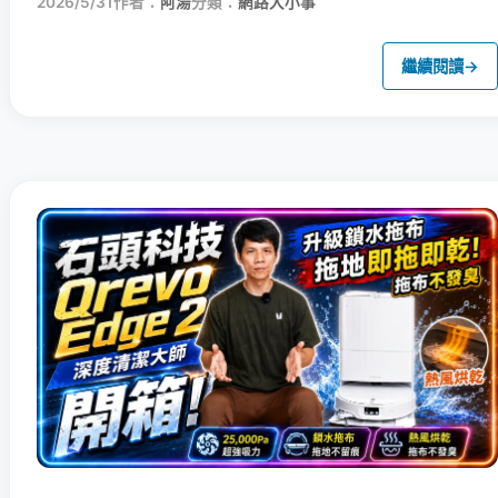
2026/5/31
作者：
阿湯
分類：
網路大小事
繼續閱讀
→