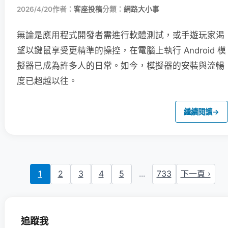
2026/4/20
作者：
客座投稿
分類：
網路大小事
無論是應用程式開發者需進行軟體測試，或手遊玩家渴
望以鍵鼠享受更精準的操控，在電腦上執行 Android 模
擬器已成為許多人的日常。如今，模擬器的安裝與流暢
度已超越以往。
繼續閱讀
→
1
2
3
4
5
...
733
下一頁 ›
追蹤我