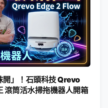
開」！石頭科技 Qrevo
搖滾天王 滾筒活水掃拖機器人開箱