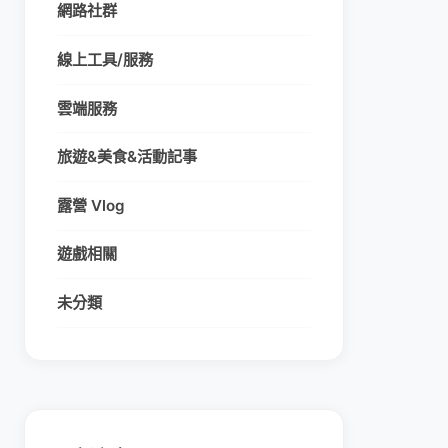
網路社群
線上工具/服務
雲端服務
旅遊&美食&活動記事
露營 Vlog
遊戲相關
未分類