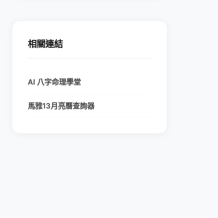
相關連結
AI 八字命理學堂
馬雅13月亮曆查詢器