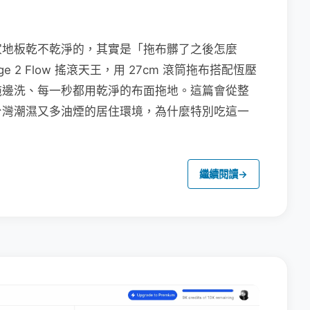
家地板乾不乾淨的，其實是「拖布髒了之後怎麼
e 2 Flow 搖滾天王，用 27cm 滾筒拖布搭配恆壓
拖邊洗、每一秒都用乾淨的布面拖地。這篇會從整
台灣潮濕又多油煙的居住環境，為什麼特別吃這一
繼續閱讀
→