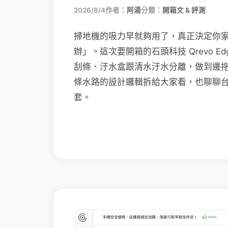
2026/8/4
作者：
阿湯
分類：
開箱文 & 評測
掃地機的吸力早就夠用了，真正決定你
辦」。這次要開箱的石頭科技 Qrevo Edg
刮條、汙水盒跟清水汙水分離，做到邊
條水路的設計邏輯拆給大家看，也聊聊
套。