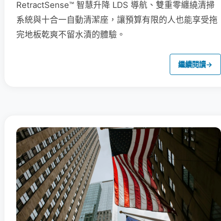
RetractSense™ 智慧升降 LDS 導航、雙重零纏繞清掃
系統與十合一自動清潔座，讓預算有限的人也能享受拖
完地板乾爽不留水漬的體驗。
繼續閱讀
→