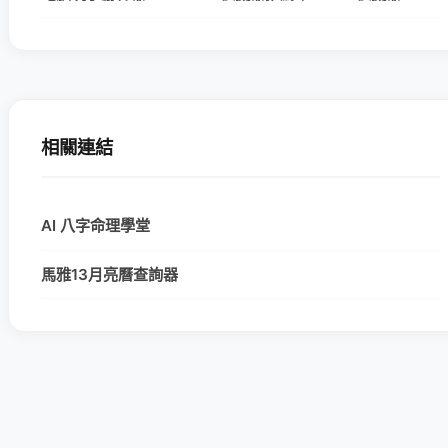
相關連結
AI 八字命理學堂
馬雅13月亮曆查詢器