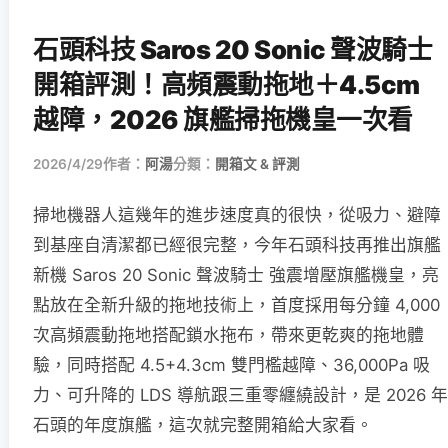
石頭科技 Saros 20 Sonic 聲波騎士
開箱評測！高頻震動拖地＋4.5cm
越障，2026 旗艦掃拖機皇一次看
2026/4/29
作者：
阿湯
分類：
開箱文 & 評測
掃地機器人這幾年的進步速度真的很快，從吸力、避障
到基座自清潔都已經很完整，今年石頭科技再推出旗艦
新機 Saros 20 Sonic 聲波騎士 強震增壓旗艦機皇，亮
點放在全新升級的拖地技術上，首度採用每分鐘 4,000
次高頻震動拖地搭配鎖水拖布，帶來更乾爽的拖地體
驗，同時搭配 4.5+4.3cm 雙門檻越障、36,000Pa 吸
力、可升降的 LDS 導航跟三重零纏繞設計，是 2026 年
石頭的年度旗艦，這次就完整開箱給大家看。