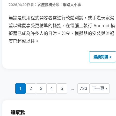
2026/4/20
作者：
客座投稿
分類：
網路大小事
無論是應用程式開發者需進行軟體測試，或手遊玩家渴
望以鍵鼠享受更精準的操控，在電腦上執行 Android 模
擬器已成為許多人的日常。如今，模擬器的安裝與流暢
度已超越以往。
繼續閱讀
→
1
2
3
4
5
...
733
下一頁 ›
追蹤我