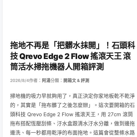
拖地不再是「把髒水抹開」！石頭科
技 Qrevo Edge 2 Flow 搖滾天王 滾
筒活水掃拖機器人開箱評測
2026/8/4
作者：
阿湯
分類：
開箱文 & 評測
掃地機的吸力早就夠用了，真正決定你家地板乾不乾淨
的，其實是「拖布髒了之後怎麼辦」。這次要開箱的石
頭科技 Qrevo Edge 2 Flow 搖滾天王，用 27cm 滾筒
拖布搭配恆壓刮條、汙水盒跟清水汙水分離，做到邊拖
邊洗、每一秒都用乾淨的布面拖地。這篇會從整條水路