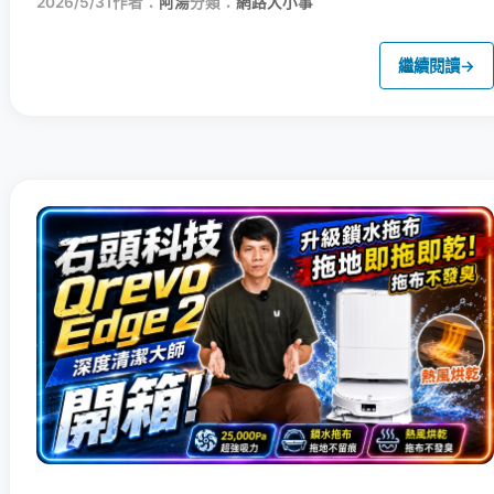
2026/5/31
作者：
阿湯
分類：
網路大小事
繼續閱讀
→