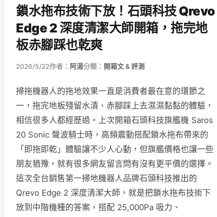
鎖水拖布技術下放！石頭科技 Qrevo
Edge 2 深度清潔大師開箱，拖完地
板赤腳踩也乾爽
2026/5/22
作者：
阿湯
分類：
開箱文 & 評測
掃拖機器人的拖地效果一直是消費者最在意的環節之
一，拖完地板殘留水漬、赤腳踩上去濕濕黏黏的體驗，
相信很多人都經歷過。上次開箱石頭科技旗艦機 Saros
20 Sonic 聲波騎士時，高頻震動搭配鎖水拖布帶來的
「即拖即乾」體驗讓不少人心動，但旗艦價格也讓一些
朋友猶豫，就有很多網友留言問有沒有更平價的選擇。
這次全台銷售第一掃地機器人品牌石頭科技推出的
Qrevo Edge 2 深度清潔大師，就是把鎖水拖布技術下
放到中階機種的答案，搭配 25,000Pa 吸力、