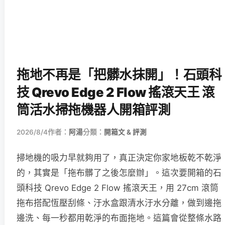
拖地不再是「把髒水抹開」！石頭科
技 Qrevo Edge 2 Flow 搖滾天王 滾
筒活水掃拖機器人開箱評測
2026/8/4
作者：
阿湯
分類：
開箱文 & 評測
掃地機的吸力早就夠用了，真正決定你家地板乾不乾淨
的，其實是「拖布髒了之後怎麼辦」。這次要開箱的石
頭科技 Qrevo Edge 2 Flow 搖滾天王，用 27cm 滾筒
拖布搭配恆壓刮條、汙水盒跟清水汙水分離，做到邊拖
邊洗、每一秒都用乾淨的布面拖地。這篇會從整條水路