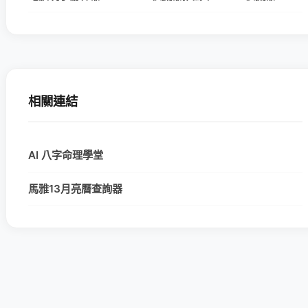
相關連結
AI 八字命理學堂
馬雅13月亮曆查詢器