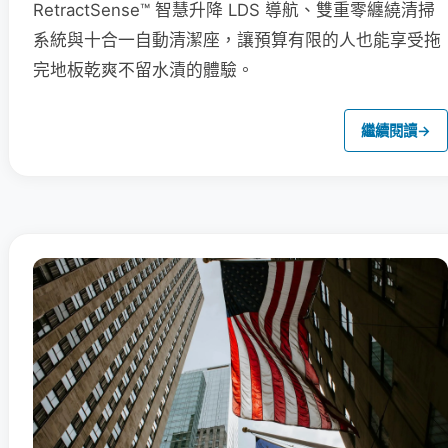
RetractSense™ 智慧升降 LDS 導航、雙重零纏繞清掃
系統與十合一自動清潔座，讓預算有限的人也能享受拖
完地板乾爽不留水漬的體驗。
繼續閱讀
→