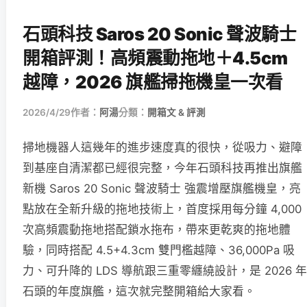
石頭科技 Saros 20 Sonic 聲波騎士
開箱評測！高頻震動拖地＋4.5cm
越障，2026 旗艦掃拖機皇一次看
2026/4/29
作者：
阿湯
分類：
開箱文 & 評測
掃地機器人這幾年的進步速度真的很快，從吸力、避障
到基座自清潔都已經很完整，今年石頭科技再推出旗艦
新機 Saros 20 Sonic 聲波騎士 強震增壓旗艦機皇，亮
點放在全新升級的拖地技術上，首度採用每分鐘 4,000
次高頻震動拖地搭配鎖水拖布，帶來更乾爽的拖地體
驗，同時搭配 4.5+4.3cm 雙門檻越障、36,000Pa 吸
力、可升降的 LDS 導航跟三重零纏繞設計，是 2026 年
石頭的年度旗艦，這次就完整開箱給大家看。