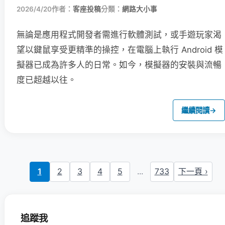
2026/4/20
作者：
客座投稿
分類：
網路大小事
無論是應用程式開發者需進行軟體測試，或手遊玩家渴
望以鍵鼠享受更精準的操控，在電腦上執行 Android 模
擬器已成為許多人的日常。如今，模擬器的安裝與流暢
度已超越以往。
繼續閱讀
→
1
2
3
4
5
...
733
下一頁 ›
追蹤我