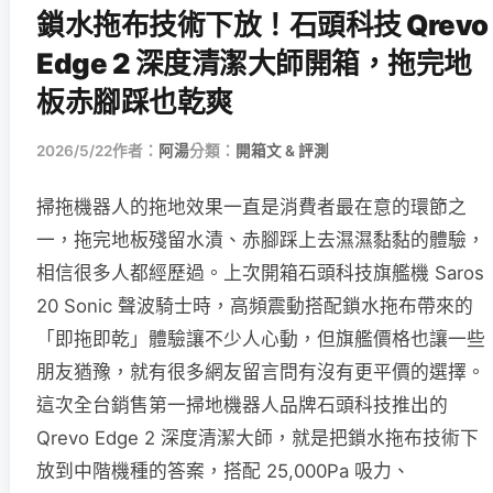
鎖水拖布技術下放！石頭科技 Qrevo
Edge 2 深度清潔大師開箱，拖完地
板赤腳踩也乾爽
2026/5/22
作者：
阿湯
分類：
開箱文 & 評測
掃拖機器人的拖地效果一直是消費者最在意的環節之
一，拖完地板殘留水漬、赤腳踩上去濕濕黏黏的體驗，
相信很多人都經歷過。上次開箱石頭科技旗艦機 Saros
20 Sonic 聲波騎士時，高頻震動搭配鎖水拖布帶來的
「即拖即乾」體驗讓不少人心動，但旗艦價格也讓一些
朋友猶豫，就有很多網友留言問有沒有更平價的選擇。
這次全台銷售第一掃地機器人品牌石頭科技推出的
Qrevo Edge 2 深度清潔大師，就是把鎖水拖布技術下
放到中階機種的答案，搭配 25,000Pa 吸力、