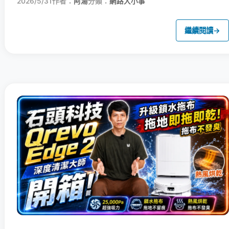
2026/5/31
作者：
阿湯
分類：
網路大小事
繼續閱讀
→