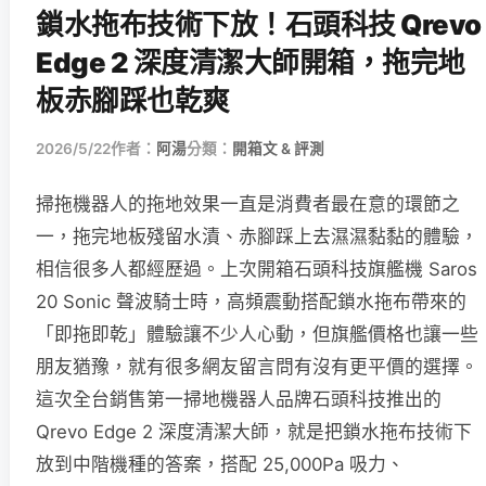
鎖水拖布技術下放！石頭科技 Qrevo
Edge 2 深度清潔大師開箱，拖完地
板赤腳踩也乾爽
2026/5/22
作者：
阿湯
分類：
開箱文 & 評測
掃拖機器人的拖地效果一直是消費者最在意的環節之
一，拖完地板殘留水漬、赤腳踩上去濕濕黏黏的體驗，
相信很多人都經歷過。上次開箱石頭科技旗艦機 Saros
20 Sonic 聲波騎士時，高頻震動搭配鎖水拖布帶來的
「即拖即乾」體驗讓不少人心動，但旗艦價格也讓一些
朋友猶豫，就有很多網友留言問有沒有更平價的選擇。
這次全台銷售第一掃地機器人品牌石頭科技推出的
Qrevo Edge 2 深度清潔大師，就是把鎖水拖布技術下
放到中階機種的答案，搭配 25,000Pa 吸力、