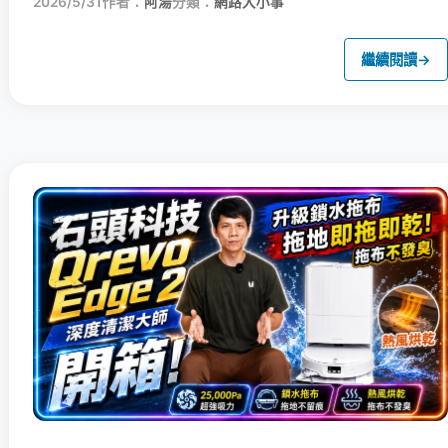
2026/5/31
作者：
阿湯
分類：
網路大小事
繼續閱讀
→