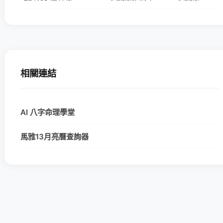
相關連結
AI 八字命理學堂
馬雅13月亮曆查詢器