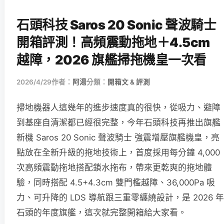
石頭科技 Saros 20 Sonic 聲波騎士
開箱評測！高頻震動拖地＋4.5cm
越障，2026 旗艦掃拖機皇一次看
2026/4/29
作者：
阿湯
分類：
開箱文 & 評測
掃地機器人這幾年的進步速度真的很快，從吸力、避障
到基座自清潔都已經很完整，今年石頭科技再推出旗艦
新機 Saros 20 Sonic 聲波騎士 強震增壓旗艦機皇，亮
點放在全新升級的拖地技術上，首度採用每分鐘 4,000
次高頻震動拖地搭配鎖水拖布，帶來更乾爽的拖地體
驗，同時搭配 4.5+4.3cm 雙門檻越障、36,000Pa 吸
力、可升降的 LDS 導航跟三重零纏繞設計，是 2026 年
石頭的年度旗艦，這次就完整開箱給大家看。