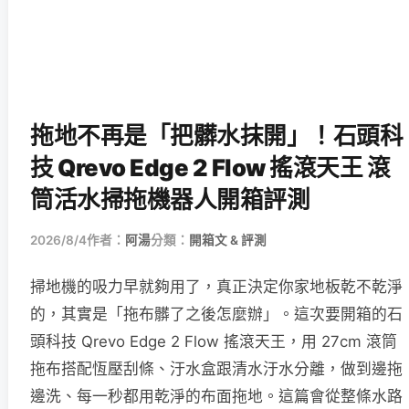
拖地不再是「把髒水抹開」！石頭科
技 Qrevo Edge 2 Flow 搖滾天王 滾
筒活水掃拖機器人開箱評測
2026/8/4
作者：
阿湯
分類：
開箱文 & 評測
掃地機的吸力早就夠用了，真正決定你家地板乾不乾淨
的，其實是「拖布髒了之後怎麼辦」。這次要開箱的石
頭科技 Qrevo Edge 2 Flow 搖滾天王，用 27cm 滾筒
拖布搭配恆壓刮條、汙水盒跟清水汙水分離，做到邊拖
邊洗、每一秒都用乾淨的布面拖地。這篇會從整條水路