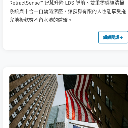
RetractSense™ 智慧升降 LDS 導航、雙重零纏繞清掃
系統與十合一自動清潔座，讓預算有限的人也能享受拖
完地板乾爽不留水漬的體驗。
繼續閱讀
→