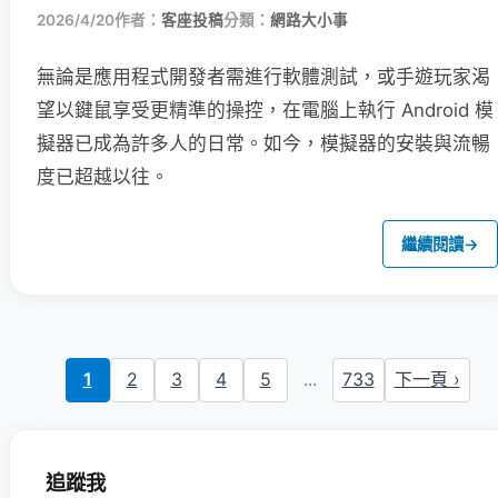
2026/4/20
作者：
客座投稿
分類：
網路大小事
無論是應用程式開發者需進行軟體測試，或手遊玩家渴
望以鍵鼠享受更精準的操控，在電腦上執行 Android 模
擬器已成為許多人的日常。如今，模擬器的安裝與流暢
度已超越以往。
繼續閱讀
→
1
2
3
4
5
...
733
下一頁 ›
追蹤我