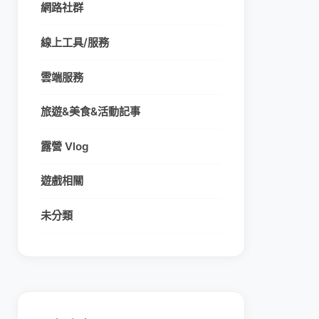
網路社群
線上工具/服務
雲端服務
旅遊&美食&活動記事
露營 Vlog
遊戲相關
未分類