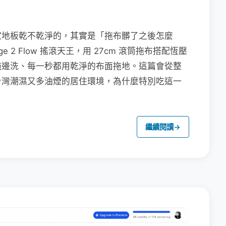
家地板乾不乾淨的，其實是「拖布髒了之後怎麼
e 2 Flow 搖滾天王，用 27cm 滾筒拖布搭配恆壓
拖邊洗、每一秒都用乾淨的布面拖地。這篇會從整
台灣潮濕又多油煙的居住環境，為什麼特別吃這一
繼續閱讀
→