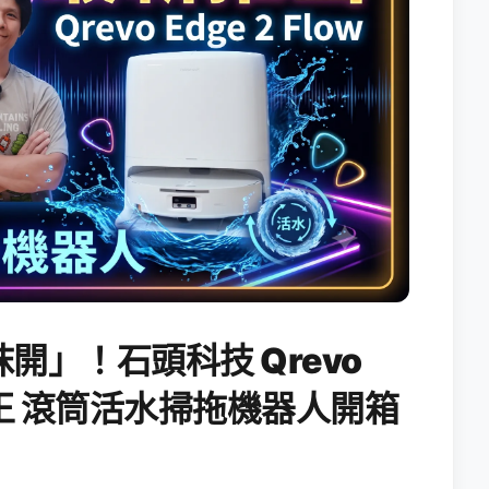
開」！石頭科技 Qrevo
搖滾天王 滾筒活水掃拖機器人開箱