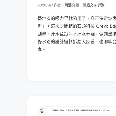
2026/8/4
作者：
阿湯
分類：
開箱文 & 評測
掃地機的吸力早就夠用了，真正決定你
辦」。這次要開箱的石頭科技 Qrevo Edg
刮條、汙水盒跟清水汙水分離，做到邊
條水路的設計邏輯拆給大家看，也聊聊
套。