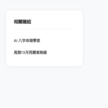
相關連結
AI 八字命理學堂
馬雅13月亮曆查詢器