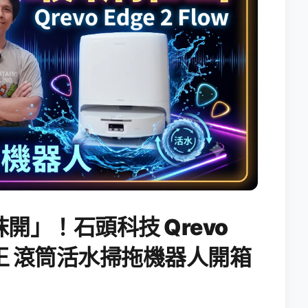
開」！石頭科技 Qrevo
搖滾天王 滾筒活水掃拖機器人開箱