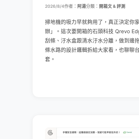
2026/8/4
作者：
阿湯
分類：
開箱文 & 評測
掃地機的吸力早就夠用了，真正決定你
辦」。這次要開箱的石頭科技 Qrevo Edg
刮條、汙水盒跟清水汙水分離，做到邊
條水路的設計邏輯拆給大家看，也聊聊
套。