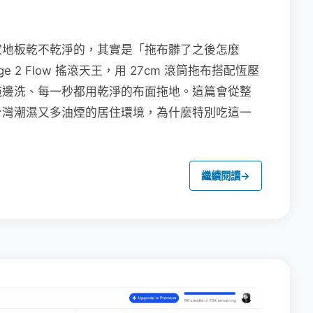
家地板乾不乾淨的，其實是「拖布髒了之後怎麼
e 2 Flow 搖滾天王，用 27cm 滾筒拖布搭配恆壓
拖邊洗、每一秒都用乾淨的布面拖地。這篇會從整
台灣潮濕又多油煙的居住環境，為什麼特別吃這一
繼續閱讀
→