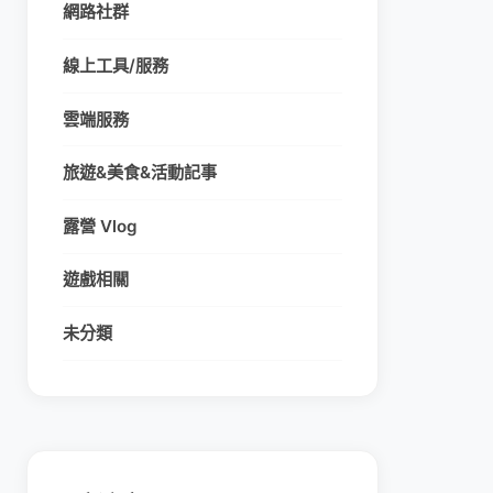
網路社群
線上工具/服務
雲端服務
旅遊&美食&活動記事
露營 Vlog
遊戲相關
未分類