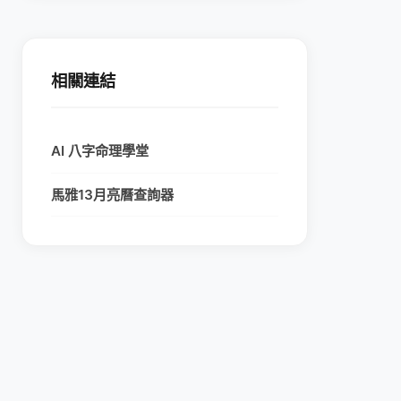
相關連結
AI 八字命理學堂
馬雅13月亮曆查詢器