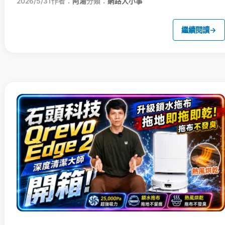
2026/5/31
作者：
阿湯
分類：
網路大小事
繼續閱讀
→