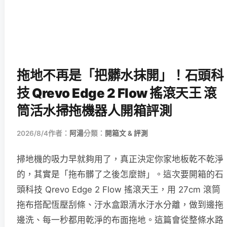
拖地不再是「把髒水抹開」！石頭科
技 Qrevo Edge 2 Flow 搖滾天王 滾
筒活水掃拖機器人開箱評測
2026/8/4
作者：
阿湯
分類：
開箱文 & 評測
掃地機的吸力早就夠用了，真正決定你家地板乾不乾淨
的，其實是「拖布髒了之後怎麼辦」。這次要開箱的石
頭科技 Qrevo Edge 2 Flow 搖滾天王，用 27cm 滾筒
拖布搭配恆壓刮條、汙水盒跟清水汙水分離，做到邊拖
邊洗、每一秒都用乾淨的布面拖地。這篇會從整條水路