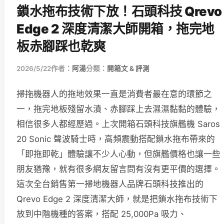
鎖水拖布技術下放！石頭科技 Qrevo
Edge 2 深度清潔大師開箱，拖完地
板赤腳踩也乾爽
2026/5/22
作者：
阿湯
分類：
開箱文 & 評測
掃拖機器人的拖地效果一直是消費者最在意的環節之
一，拖完地板殘留水漬、赤腳踩上去濕濕黏黏的體驗，
相信很多人都經歷過。上次開箱石頭科技旗艦機 Saros
20 Sonic 聲波騎士時，高頻震動搭配鎖水拖布帶來的
「即拖即乾」體驗讓不少人心動，但旗艦價格也讓一些
朋友猶豫，就有很多網友留言問有沒有更平價的選擇。
這次全台銷售第一掃地機器人品牌石頭科技推出的
Qrevo Edge 2 深度清潔大師，就是把鎖水拖布技術下
放到中階機種的答案，搭配 25,000Pa 吸力、