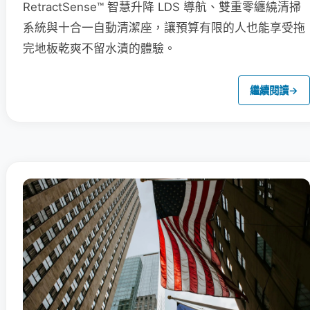
RetractSense™ 智慧升降 LDS 導航、雙重零纏繞清掃
系統與十合一自動清潔座，讓預算有限的人也能享受拖
完地板乾爽不留水漬的體驗。
繼續閱讀
→