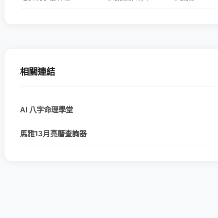
相關連結
AI 八字命理學堂
馬雅13月亮曆查詢器