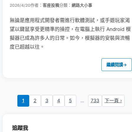
2026/4/20
作者：
客座投稿
分類：
網路大小事
無論是應用程式開發者需進行軟體測試，或手遊玩家渴
望以鍵鼠享受更精準的操控，在電腦上執行 Android 模
擬器已成為許多人的日常。如今，模擬器的安裝與流暢
度已超越以往。
繼續閱讀
→
1
2
3
4
5
...
733
下一頁 ›
追蹤我