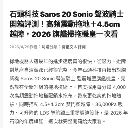
石頭科技 Saros 20 Sonic 聲波騎士
開箱評測！高頻震動拖地＋4.5cm
越障，2026 旗艦掃拖機皇一次看
2026/4/29
作者：
阿湯
分類：
開箱文 & 評測
掃地機器人這幾年的進步速度真的很快，從吸力、避障
到基座自清潔都已經很完整，今年石頭科技再推出旗艦
新機 Saros 20 Sonic 聲波騎士 強震增壓旗艦機皇，亮
點放在全新升級的拖地技術上，首度採用每分鐘 4,000
次高頻震動拖地搭配鎖水拖布，帶來更乾爽的拖地體
驗，同時搭配 4.5+4.3cm 雙門檻越障、36,000Pa 吸
力、可升降的 LDS 導航跟三重零纏繞設計，是 2026 年
石頭的年度旗艦，這次就完整開箱給大家看。